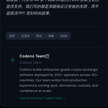
提供支持。我们写的都是亲眼验证过有效的东西，而不
是路演 PPT 里好听的故事。
趋势
交易所
商业
策略
2026
Codono Team
C
Codono Team
Codono builds enterprise-grade crypto exchange
software deployed by 250+ operators across 40+
countries. Our team writes from production
experience running spot, derivatives, custody, and
compliance at scale.
View all posts by Codono Team →