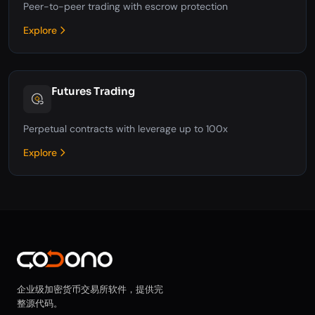
Peer-to-peer trading with escrow protection
Explore
Futures Trading
Perpetual contracts with leverage up to 100x
Explore
企业级加密货币交易所软件，提供完
整源代码。