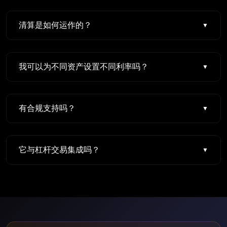
清算是如何运作的？
我可以为不同资产设置不同利率吗？
有合规支持吗？
它与杠杆交易集成吗？