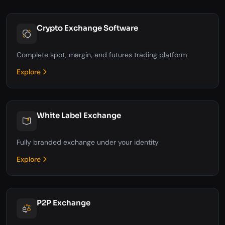
Crypto Exchange Software
Complete spot, margin, and futures trading platform
Explore
White Label Exchange
Fully branded exchange under your identity
Explore
P2P Exchange