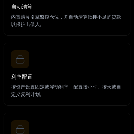
自动清算
内置清算引擎监控仓位，并自动清算抵押不足的贷款
以保护出借人。
利率配置
按资产设置固定或浮动利率。配置按小时、按天或自
定义复利计划。