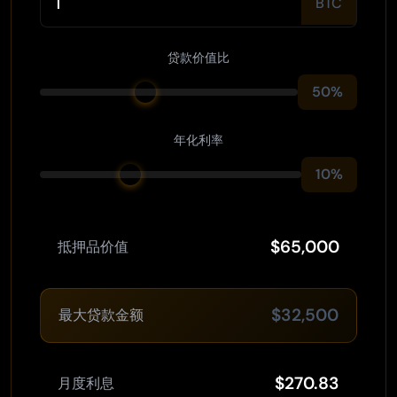
BTC
贷款价值比
50%
年化利率
10%
$65,000
抵押品价值
$32,500
最大贷款金额
$270.83
月度利息