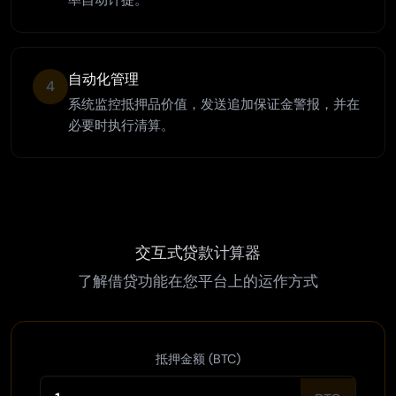
率自动计提。
自动化管理
4
系统监控抵押品价值，发送追加保证金警报，并在
必要时执行清算。
交互式贷款计算器
了解借贷功能在您平台上的运作方式
抵押金额 (BTC)