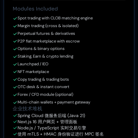
Modules Included
Spot trading with CLOB matching engine
Margin trading (cross & isolated)
Perpetual futures & derivatives
P2P fiat marketplace with escrow
Options & binary options
Staking, Earn & crypto lending
Launchpad / IEO
NFT marketplace
Copy trading & trading bots
OTC desk & instant convert
Forex / CFD module (optional)
Multi-chain wallets + payment gateway
企业技术堆栈
Spring Cloud 微服务后端 (Java 21)
Next.js 16 用户网页 + 管理面板
Node.js / TypeScript 实时交易引擎
使用 mTLS + HMAC 身份验证进行 MPC 签名