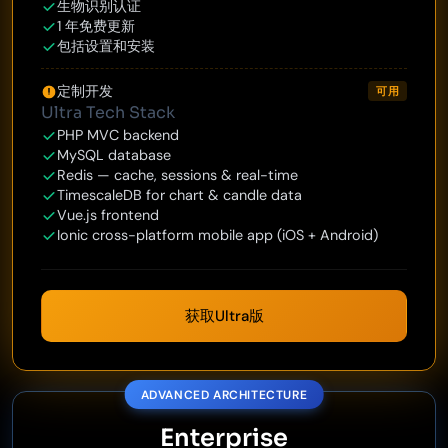
生物识别认证
1 年免费更新
包括设置和安装
定制开发
可用
Ultra Tech Stack
PHP MVC backend
MySQL database
Redis — cache, sessions & real-time
TimescaleDB for chart & candle data
Vue.js frontend
Ionic cross-platform mobile app (iOS + Android)
获取Ultra版
ADVANCED ARCHITECTURE
Enterprise