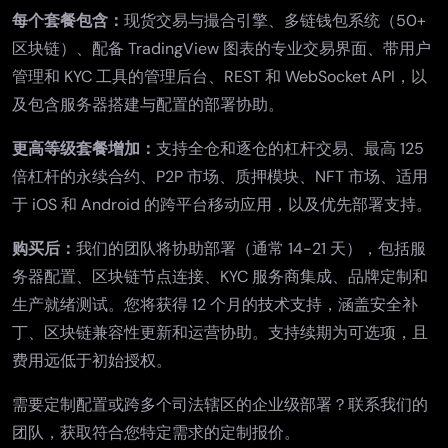
每个套餐包含：
现货交易与撮合引擎、多链钱包系统（50+
区块链）、配备 TradingView 图表的专业交易界面、带用户
管理和 KYC 工具的
管理后台
、REST 和 WebSocket API，以
及包含服务器搭建与配置的部署协助。
更高等级套餐增加：
支持全仓和逐仓的
杠杆交易
、最高 125
倍杠杆的
永续合约
、
P2P 市场
、
质押模块
、
NFT 市场
、适用
于 iOS 和 Android 的
跨平台移动应用
，以及优先部署支持。
购买后：
我们的团队将协助部署（通常 14-21 天），包括服
务器配置、区块链节点连接、KYC 服务商集成、品牌定制和
生产就绪测试。您将获得 12 个月的技术支持，涵盖安全补
丁、区块链兼容性更新和运营协助。支持续期为可选项，且
费用远低于初始授权。
需要定制配置或跨多个司法辖区的企业级部署？
联系我们的
团队
，获取符合您特定需求的定制报价。