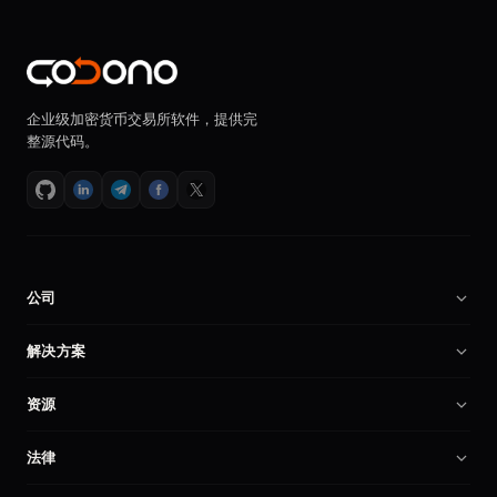
企业级加密货币交易所软件，提供完
整源代码。
公司
关于我们
解决方案
招贤纳士
加密货币交易所软件
资源
合作伙伴
币安克隆程序
技术文档
产品对比
法律
交易所程序
创建加密交易所
我的账户