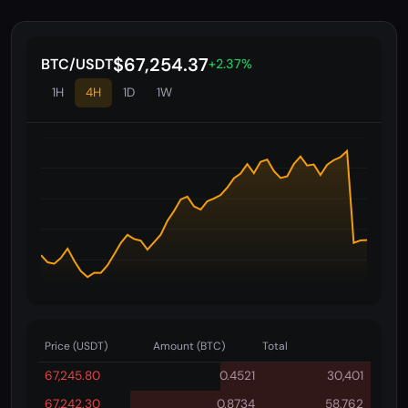
$67,259.22
BTC/USDT
+2.37%
1H
4H
1D
1W
Price (USDT)
Amount (BTC)
Total
67,245.80
0.4521
30,401
67,242.30
0.8734
58,762