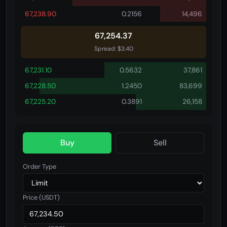
67,238.90
0.2156
14,496
67,259.22
Spread: $3.40
67,231.10
0.5632
37,861
67,228.50
1.2450
83,699
67,225.20
0.3891
26,158
Buy
Sell
Order Type
Price (USDT)