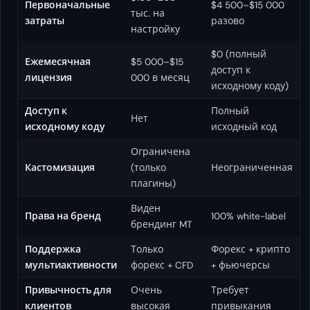
Первоначальные
$4 500–$15 000
тыс. на
затраты
разово
настройку
$0 (полный
Ежемесячная
$5 000–$15
доступ к
лицензия
000 в месяц
исходному коду)
Доступ к
Полный
Нет
исходному коду
исходный код
Ограничена
Кастомизация
(только
Неограниченная
плагины)
Виден
Права на бренд
100% white-label
брендинг MT
Поддержка
Только
Форекс + крипто
мультиактивности
форекс + CFD
+ фьючерсы
Привычность для
Очень
Требует
клиентов
высокая
привыкания