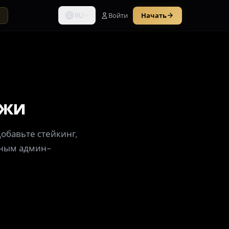
RU
Войти
Начать
ы
ржи
обавьте стейкинг,
лным админ-