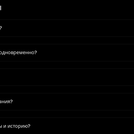
ы
?
 одновременно?
ания?
ы и историю?