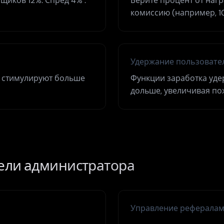
щиков 12%. Спред 4% :
Берите процент от наг
комиссию (например, 1
Удержание пользовате
 стимулируют больше
Функции заработка уде
дольше, увеличивая по
ели администратора
Управление реферала