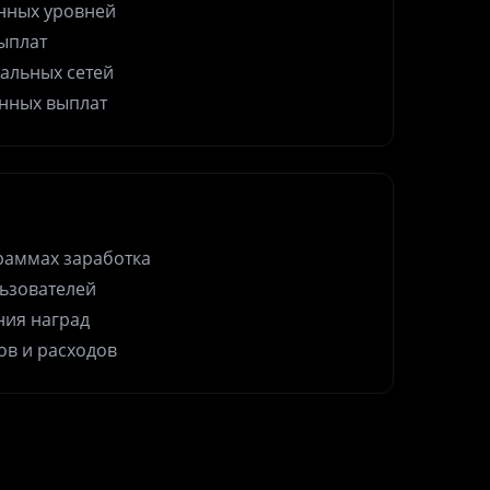
нных уровней
ыплат
альных сетей
нных выплат
раммах заработка
льзователей
ния наград
ов и расходов