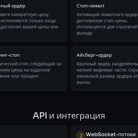
ный ордер
Стоп-лимит
вите конкретную цену.
Активация лимитного ордер
исполняется только когда
достижении стоп-цены.
 достигнет вашей цены или
Используется для стратегий
выхода.
инг-стоп
Айсберг-ордер
ический стоп, следующий за
Крупный ордер, разделённы
нием цены на заданное
мелкие видимые части. Скр
яние или процент.
реальный размер ордера от
рынка.
API и интеграция
WebSocket-потоки
2