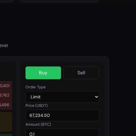
ени
Buy
Sell
0,401
Order Type
8,762
4,496
Price (USDT)
Amount (BTC)