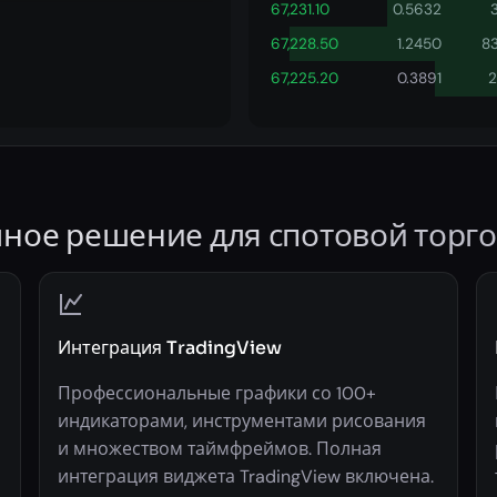
67,231.10
0.5632
67,228.50
1.2450
8
67,225.20
0.3891
2
ное решение для спотовой торг
Интеграция TradingView
Профессиональные графики со 100+
индикаторами, инструментами рисования
и множеством таймфреймов. Полная
интеграция виджета TradingView включена.