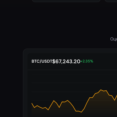
Оц
$67,243.20
BTC/USDT
+2.35%