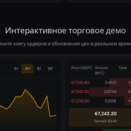
Интерактивное торговое демо
ените книгу ордеров и обновления цен в реальном врем
Price (USDT)
Amount
Total
1H
4H
1D
1W
(BTC)
67,245.80
0.4521
3
67,242.30
0.8734
5
67,238.90
0.2156
1
67,243.20
Spread: $3.40