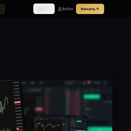
RU
Войти
Начать
ы