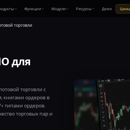
родукты
Функции
Модули
Ресурсы
Демо
Цен
отовой торговли
О для
отовой торговли с
 книгами ордеров в
7+ типами ордеров.
ество торговых пар и