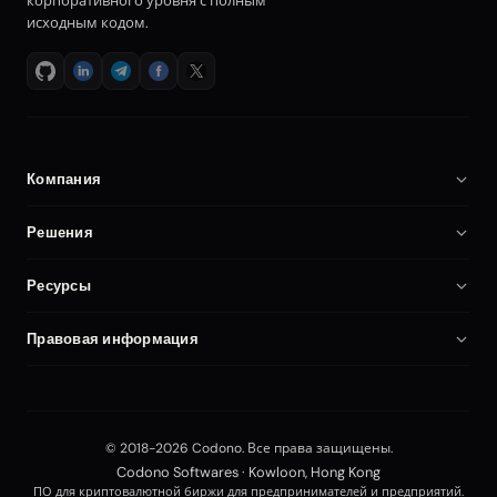
корпоративного уровня с полным
исходным кодом.
Компания
О нас
Решения
Карьера
ПО для криптобиржи
Ресурсы
Партнёры
Клон Binance
Документация
Сравнение
Правовая информация
Скрипт криптобиржи
Запустить криптобиржу
Мой аккаунт
Политика конфиденциальности
Биржа на своём хостинге
Безопасность
Условия использования
Платформа фьючерсной торговли
Blog
© 2018-2026 Codono. Все права защищены.
Editorial Policy
ПО для торговли Forex
Codono Softwares · Kowloon, Hong Kong
API документация
ПО для криптовалютной биржи для предпринимателей и предприятий.
Разработка биржи