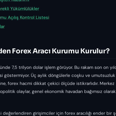
rekli Yükümlülükler
mu Açılış Kontrol Listesi
lar
en Forex Aracı Kurumu Kurulur?
nde 7,5 trilyon dolar işlem görüyor. Bu rakam son on yıl
isi göstermiyor. Üç aylık döngülerle coşku ve umutsuzluk
e, forex hacmi dikkat çekici ölçüde istikrarlıdır. Merkez b
eopolitik olaylar, genel ekonomik havadan bağımsız olarak 
i değerlendiren girişimciler için forex aracılığı ender bir 