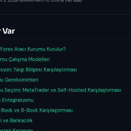
h 3, 2026
·
|
18 min read
Updated March 10, 2026
 Var
Forex Aracı Kurumu Kurulur?
umu Çalışma Modelleri
syon: Yargı Bölgesi Karşılaştırması
ısı Gereksinimleri
mu Seçimi: MetaTrader ve Self-Hosted Karşılaştırması
cı Entegrasyonu
-Book ve B-Book Karşılaştırması
 ve Bankacılık
şteri Kazanımı