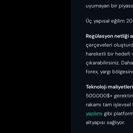
uyumayan bir piyasad
Üç yapısal eğilim 2026
Regülasyon netliği ar
çerçeveleri oluşturd
hareketli bir hedefi
çıkarabilirsiniz. Da
forex, yargı bölgesin
Teknoloji maliyetler
500.000$+ gerektiriy
rakamı tam işlevsel 
yazılımı
gibi platform
altyapısı sağlıyor.