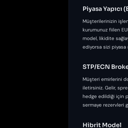
Piyasa Yapıcı 
Müşterilerinizin işle
kurumunuz fiilen EUR
model, likidite sağla
ediyorsa sizi piyasa 
STP/ECN Broke
Müşteri emirlerini do
iletirsiniz. Gelir, s
hedge edildiği için p
sermaye rezervleri ge
Hibrit Model