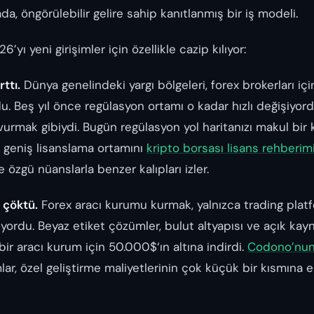
a, öngörülebilir gelire sahip kanıtlanmış bir iş modeli.
’yı yeni girişimler için özellikle cazip kılıyor:
ttı.
Dünya genelindeki yargı bölgeleri, forex brokerları iç
u. Beş yıl önce regülasyon ortamı o kadar hızlı değişiyor
 vurmak gibiydi. Bugün regülasyon yol haritanızı makul bir k
ha geniş lisanslama ortamını
kripto borsası lisans rehberim
e özgü nüanslarla benzer kalıpları izler.
i çöktü.
Forex aracı kurumu kurmak, yalnızca trading platf
ordu. Beyaz etiket çözümler, bulut altyapısı ve açık kay
bir aracı kurum için 50.000$‘ın altına indirdi.
Codono’nun 
lar, özel geliştirme maliyetlerinin çok küçük bir kısmına 