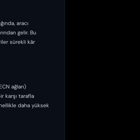
ığında, aracı
ından gelir. Bu
iler sürekli kâr
 ECN ağları)
r karşı tarafla
enellikle daha yüksek