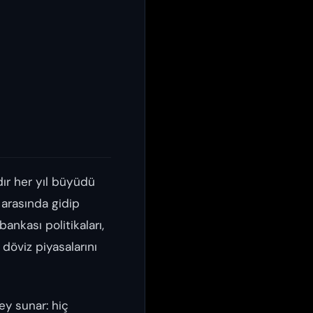
dır her yıl büyüdü
 arasında gidip
ankası politikaları,
döviz piyasalarını
şey sunar: hiç