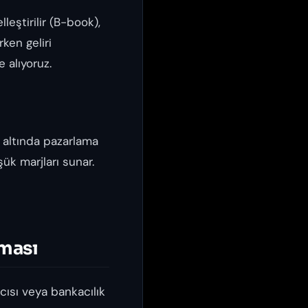
leştirilir (B-book),
rken geliri
e alıyoruz.
z altında pazarlama
ük marjları sunar.
rması
cısı veya bankacılık