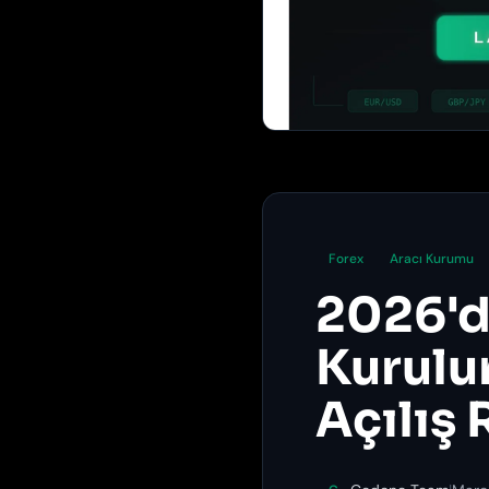
Forex
Aracı Kurumu
2026'd
Kurulur
Açılış 