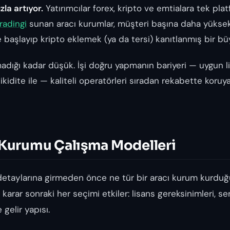
zla artıyor.
Yatırımcılar forex, kripto ve emtialara tek pl
radingi
sunan aracı kurumlar, müşteri başına daha yüks
le başlayıp kripto eklemek (ya da tersi) kanıtlanmış bir bü
madığı kadar düşük. İşi
doğru
yapmanın bariyeri — uygun l
likidite ile — kaliteli operatörleri sıradan rekabette kor
 Kurumu Çalışma Modelleri
 detaylarına girmeden önce
ne tür
bir aracı kurum kurduğ
karar sonraki her seçimi etkiler: lisans gereksinimleri, se
 gelir yapısı.