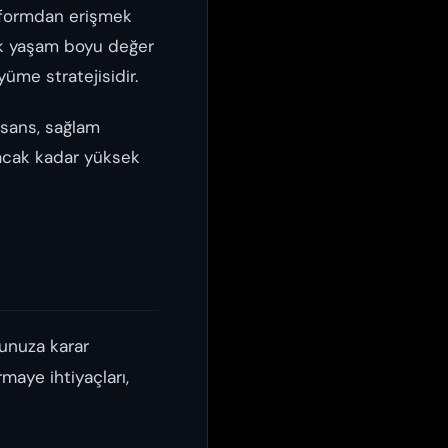
atformdan erişmek
ek yaşam boyu değer
yüme stratejisidir.
isans, sağlam
uyacak kadar yüksek
unuza karar
rmaye ihtiyaçları,