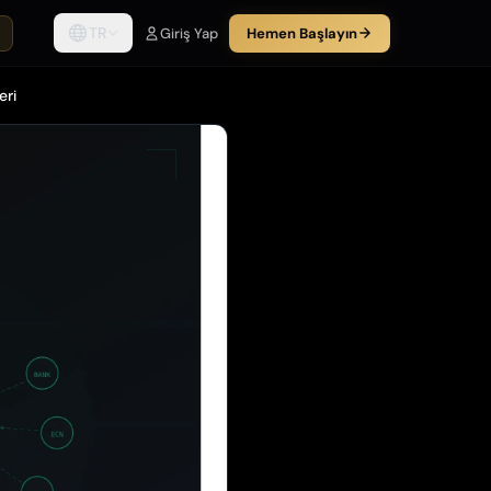
TR
Giriş Yap
Hemen Başlayın
eri