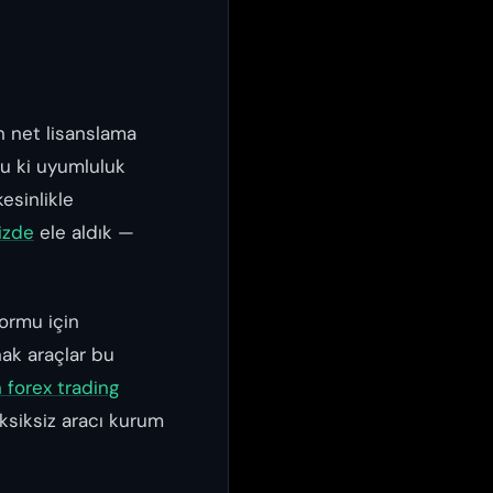
in net lisanslama
du ki uyumluluk
esinlikle
izde
ele aldık —
ormu için
nak araçlar bu
forex trading
eksiksiz aracı kurum