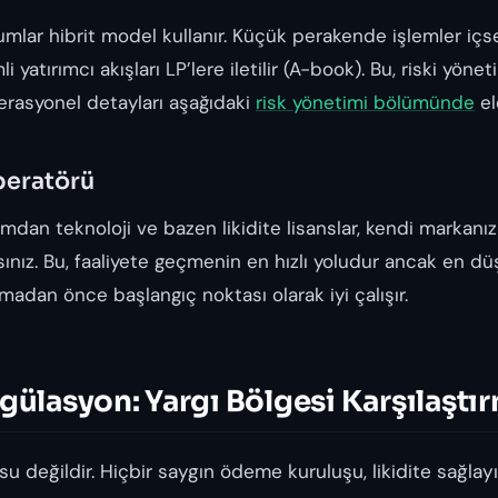
umlar hibrit model kullanır. Küçük perakende işlemler içsel
yatırımcı akışları LP’lere iletilir (A-book). Bu, riski yöneti
rasyonel detayları aşağıdaki
risk yönetimi bölümünde
el
peratörü
umdan teknoloji ve bazen likidite lisanslar, kendi markanı
nız. Bu, faaliyete geçmenin en hızlı yoludur ancak en düş
rmadan önce başlangıç noktası olarak iyi çalışır.
gülasyon: Yargı Bölgesi Karşılaştı
su değildir. Hiçbir saygın ödeme kuruluşu, likidite sağlayı