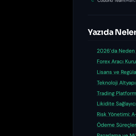
Codono Team
|
Marc
C
Yazıda Neler
2026’da Neden 
Forex Aracı Kur
Lisans ve Regüla
Teknoloji Altyap
Trading Platfor
Likidite Sağlayı
Risk Yönetimi: A
Ödeme Süreçleri
Pazarlama ve Mü