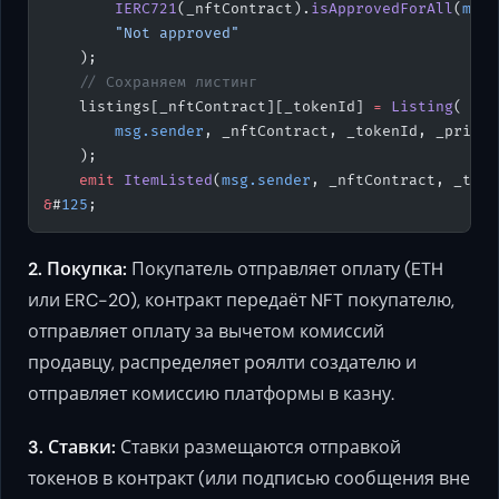
        IERC721
(_nftContract).
isApprovedForAll
(
msg.
        "Not approved"
    );
    // Сохраняем листинг
    listings[_nftContract][_tokenId] 
=
 Listing
(
        msg.sender
, _nftContract, _tokenId, _price,
    );
    emit
 ItemListed
(
msg.sender
, _nftContract, _toke
&
#
125
;
2. Покупка:
Покупатель отправляет оплату (ETH
или ERC-20), контракт передаёт NFT покупателю,
отправляет оплату за вычетом комиссий
продавцу, распределяет роялти создателю и
отправляет комиссию платформы в казну.
3. Ставки:
Ставки размещаются отправкой
токенов в контракт (или подписью сообщения вне