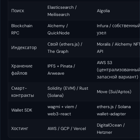
Elasticsearch /
Поиск
Algolia
Meilisearch
Blockchain
Alchemy /
Infura / собственны
RPC
QuickNode
узел
Свой (ethers.js) /
Moralis / Alchemy NF
Индексатор
The Graph
API
AWS S3
Хранение
IPFS + Pinata /
(централизованны
файлов
Arweave
запасной вариант)
Смарт-
Solidity (EVM) / Rust
Move (Sui/Aptos)
контракты
(Solana)
wagmi + viem /
ethers.js / Solana
Wallet SDK
web3-react
wallet-adapter
DigitalOcean /
Хостинг
AWS / GCP / Vercel
Hetzner