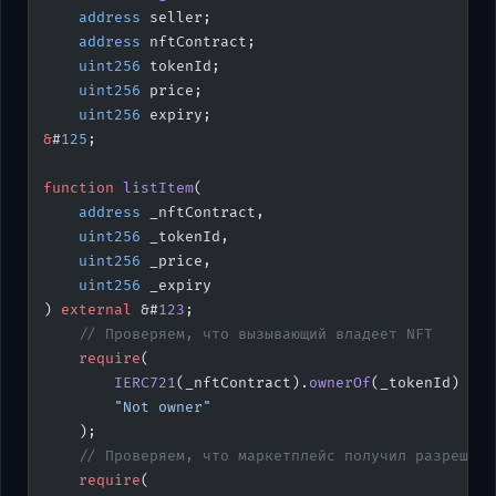
    address
 seller;
    address
 nftContract;
    uint256
 tokenId;
    uint256
 price;
    uint256
 expiry;
&
#
125
;
function
 listItem
(
    address
 _nftContract,
    uint256
 _tokenId,
    uint256
 _price,
    uint256
 _expiry
) 
external
 &#
123
;
    // Проверяем, что вызывающий владеет NFT
    require
(
        IERC721
(_nftContract).
ownerOf
(_tokenId) 
==
 
        "Not owner"
    );
    // Проверяем, что маркетплейс получил разрешени
    require
(