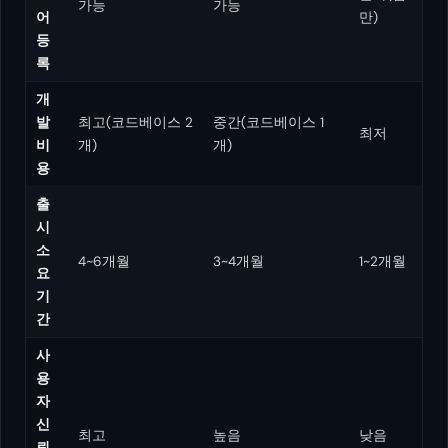
가능
가능
어
만)
등
록
개
발
최고(코드베이스 2
중간(코드베이스 1
최저
비
개)
개)
용
출
시
소
4~6개월
3~4개월
1~2개월
요
기
간
사
용
자
신
최고
높음
낮음
뢰