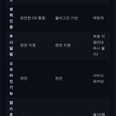
생
체
완전한 OS 통합
플러그인 기반
제한적
인
증
푸
부분 지
시
원(iOS
완전 지원
완전 지원
알
푸시 불
림
가)
오
프
라
서비스
완전
완전
인
워커만
기
능
앱
스
토
불가(웹