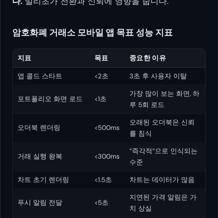
다.
밀리초가 전환과 신뢰에 영향을 줍니다.
암호화폐 거래소 모바일 앱 목표 성능 지표
지표
목표
중요한 이유
앱 콜드 스타트
<2초
3초 후 사용자 이탈
가장 많이 보는 화면, 하
포트폴리오 화면 로드
<1초
루 5회 로드
오래된 오더북은 신뢰
오더북 렌더링
<500ms
를 침식
”즉각적”으로 인식되는
거래 실행 왕복
<300ms
수준
차트 초기 렌더링
<1.5초
차트는 데이터가 많음
지연된 가격 알림은 가
푸시 알림 전달
<5초
치 상실