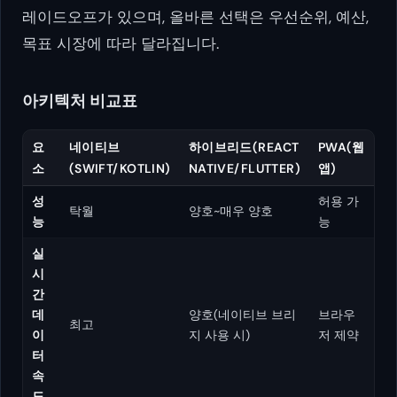
레이드오프가 있으며, 올바른 선택은 우선순위, 예산,
목표 시장에 따라 달라집니다.
아키텍처 비교표
요
네이티브
하이브리드(REACT
PWA(웹
소
(SWIFT/KOTLIN)
NATIVE/FLUTTER)
앱)
성
허용 가
탁월
양호~매우 양호
능
능
실
시
간
데
양호(네이티브 브리
브라우
최고
이
지 사용 시)
저 제약
터
속
도