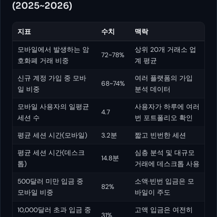
(2025~2026)
지표
수치
맥락
모바일에서 발생하는 암
상위 20개 거래소 업
72~78%
호화폐 거래 비중
계 평균
신규 계정 가입 중 모바
여러 플랫폼의 가입
68~74%
일 비중
분석 데이터
모바일 사용자의 일평균
사용자가 하루에 여러
4.7
세션 수
번 포트폴리오 확인
평균 세션 시간(모바일)
3.2분
짧고 빈번한 세션
평균 세션 시간(데스크
심층 분석 및 대규모
14.8분
톱)
거래에 데스크톱 사용
500달러 미만 입금 중
소액·빈번 입금은 모
82%
모바일 비중
바일이 주도
10,000달러 초과 입금 중
고액 입금은 여전히
31%