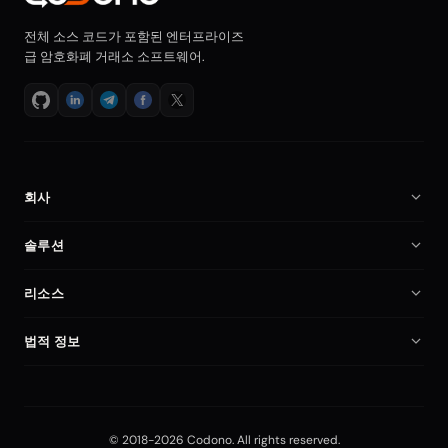
전체 소스 코드가 포함된 엔터프라이즈
급 암호화폐 거래소 소프트웨어.
회사
회사 소개
솔루션
채용
암호화폐 거래소 소프트웨어
리소스
파트너
Binance 클론 스크립트
문서
비교
법적 정보
암호화폐 거래소 스크립트
암호화폐 거래소 시작
내 계정
개인정보처리방침
자체 호스팅 거래소
보안
이용약관
선물 거래 플랫폼
Blog
© 2018-2026 Codono. All rights reserved.
Editorial Policy