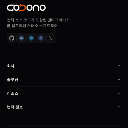
전체 소스 코드가 포함된 엔터프라이즈
급 암호화폐 거래소 소프트웨어.
회사
회사 소개
솔루션
채용
암호화폐 거래소 소프트웨어
리소스
파트너
Binance 클론 스크립트
문서
비교
법적 정보
암호화폐 거래소 스크립트
암호화폐 거래소 시작
내 계정
개인정보처리방침
자체 호스팅 거래소
보안
이용약관