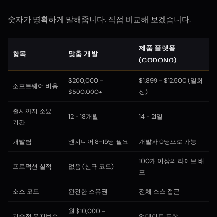
숫자가 명확하게 말해줍니다. 직접 비교해 보겠습니다.
제품 플랫폼
항목
맞춤 개발
(CODONO)
$200,000 -
$1,899 - $12,500 (일회
소프트웨어 비용
$500,000+
성)
출시까지 소요
12 - 18개월
14 - 21일
기간
개발팀
엔지니어 8-15명 필요
개발자 0명으로 가능
100개 이상의 라이브 배
프로덕션 실적
없음 (신규 코드)
포
소스 코드
완전한 소유권
전체 소스 접근
월 $10,000 -
지속적 유지보수
업데이트 포함