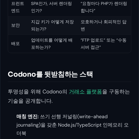
프런트
SPA인가, 서버 렌더링
”요청마다 PHP가 렌더링
엔드
인가?
합니다”
지갑 키가 어떻게 저장
모호하거나 회피적인 답
보안
되는가?
변
업데이트를 어떻게 배
”FTP 업로드” 또는 “수동
배포
포하는가?
서버 접근”
Codono를 뒷받침하는 스택
투명성을 위해 Codono의
거래소 플랫폼
을 구동하는
기술을 공개합니다.
매칭 엔진:
쓰기 선행 저널링(write-ahead
journaling)을 갖춘 Node.js/TypeScript 인메모리 오
더북