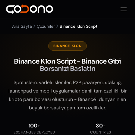
Mobil
Ana Sayfa
Çözümler
Binance Klon Script
BINANCE KLON
Binance Klon Script - Binance Gibi
Borsanizi Baslatin
Spot islem, vadeli islemler, P2P pazaryeri, staking,
launchpad ve mobil uygulamalar dahil tam ozellikli bir
kripto para borsasi olusturun - Binance'i dunyanin en
buyuk borsasi yapan tum ozellikler.
100+
30+
EXCHANGES DEPLOYED
COUNTRIES