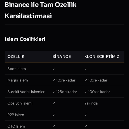
Binance ile Tam Ozellik
Karsilastirmasi
Islem Ozellikleri
OZELLIK
BINANCE
KLON SCRIPTIMIZ
Spot Islem
✓
✓
Marjin Islem
✓ 10x’e kadar
✓ 10x’e kadar
Surekli Vadeli Islemler
✓ 125x’e kadar
✓ 100x’e kadar
Opsiyon Islemi
✓
Yakinda
P2P Islem
✓
✓
OTC Islem
✓
✓