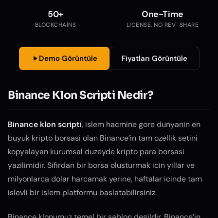
50+
One-Time
BLOCKCHAINS
LICENSE, NO REV-SHARE
Demo Görüntüle
Fiyatları Görüntüle
Binance Klon Scripti Nedir?
Binance klon scripti
, islem hacmine gore dunyanin en
buyuk kripto borsasi olan Binance’in tam ozellik setini
kopyalayan kurumsal duzeyde kripto para borsasi
yazilimidir. Sifirdan bir borsa olusturmak icin yillar ve
milyonlarca dolar harcamak yerine, haftalar icinde tam
islevli bir islem platformu baslatabilirsiniz.
Binance klonumuz temel bir sablon degildir. Binance’in