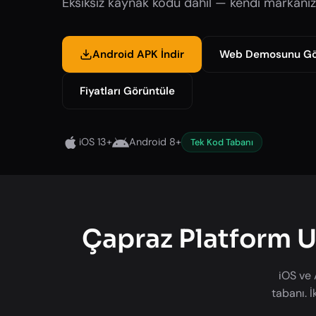
Eksiksiz kaynak kodu dahil — kendi markanızl
Android APK İndir
Web Demosunu Gö
Fiyatları Görüntüle
iOS 13+
Android 8+
Tek Kod Tabanı
Çapraz Platform U
iOS ve 
tabanı. 