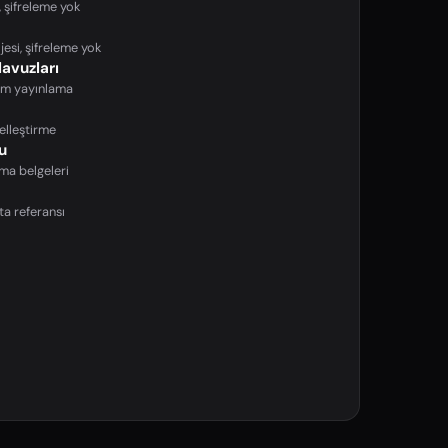
, şifreleme yok
esi, şifreleme yok
avuzları
dım yayınlama
elleştirme
u
ma belgeleri
ta referansı