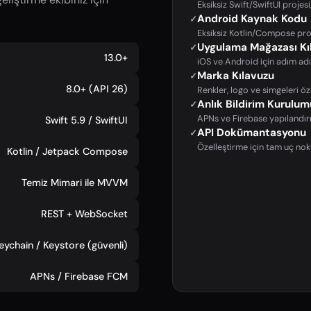
Eksiksiz Swift/SwiftUI projesi
Android Kaynak Kodu
✓
Eksiksiz Kotlin/Compose proj
Uygulama Mağazası Kıl
✓
13.0+
iOS ve Android için adım a
Marka Kılavuzu
✓
8.0+ (API 26)
Renkler, logo ve simgeleri öz
Anlık Bildirim Kurulum
✓
APNs ve Firebase yapılandır
Swift 5.9 / SwiftUI
API Dokümantasyonu
✓
Özelleştirme için tam uç nok
Kotlin / Jetpack Compose
Temiz Mimari ile MVVM
REST + WebSocket
eychain / Keystore (güvenli)
APNs / Firebase FCM