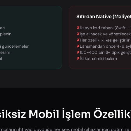
Sıfırdan Native (Maliyet
arı
✗
İki ayrı kod tabanı (Swift + 
plenin
✗
İşe alınacak ve yönetilecek
✗
Her özellik iki kez geliştirilir
lı güncellemeler
✗
Lansmandan önce 4-6 aylık
teslim
✗
150-400 bin $+ tipik gelişt
et
✗
İki kat sürekli bakım
iksiz Mobil İşlem Özellik
ımcıların ihtiyaç duyduğu her şey, mobil cihazlar için optimize 