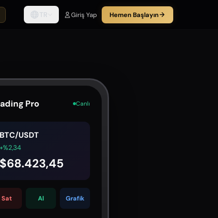
TR
Giriş Yap
Hemen Başlayın
rading Pro
Canlı
BTC/USDT
+%2,34
$68.423,45
Sat
Al
Grafik