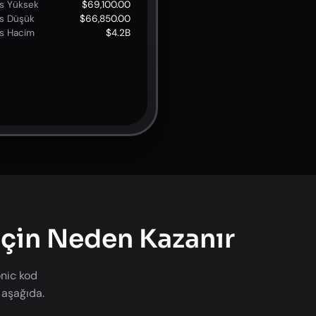
s Yüksek
$69,100.00
s Düşük
$66,850.00
s Hacim
$4.2B
İçin Neden Kazanır
onic kod
 aşağıda.