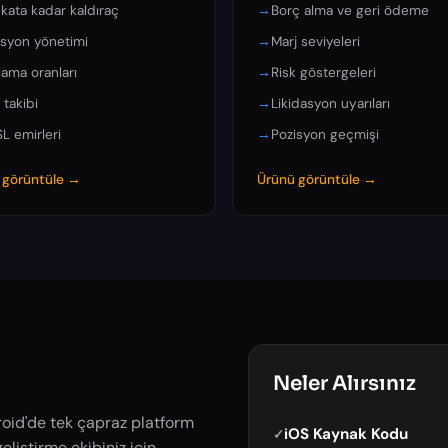
 kata kadar kaldıraç
→
Borç alma ve geri ödeme
isyon yönetimi
→
Marj seviyeleri
lama oranları
→
Risk göstergeleri
 takibi
→
Likidasyon uyarıları
L emirleri
→
Pozisyon geçmişi
 görüntüle →
Ürünü görüntüle →
Neler Alırsınız
droid'de tek çapraz platform
iOS Kaynak Kodu
✓
geliştirme ekibiniz için