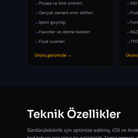
→
Piyasa ve limit emirleri
→
100
→
Gerçek zamanlı emir defteri
→
Poz
→
İşlem geçmişi
→
Fon
→
Favoriler ve izleme listeleri
→
K&Z
→
Fiyat uyarıları
→
TP/S
Ürünü görüntüle →
Ürünü
Teknik Özellikler
Sürdürülebilirlik için optimize edilmiş, iOS ve An
kod tabanı için Ionic ile geliştirildi. Temiz mimari, 