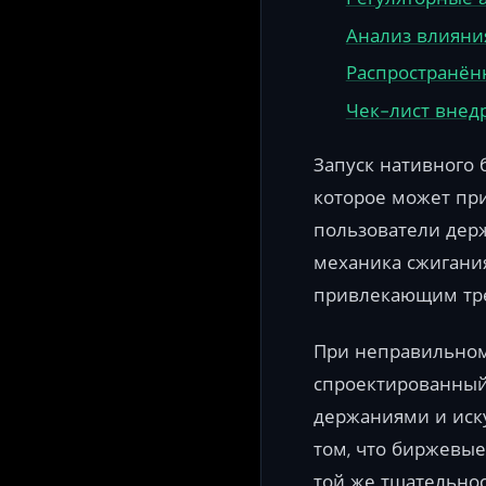
Анализ влияни
Распространён
Чек-лист внед
Запуск нативного
которое может при
пользователи держ
механика сжигания
привлекающим трей
При неправильном 
спроектированный
держаниями и иск
том, что биржевые
той же тщательнос