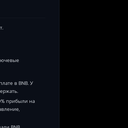
т.
Ключевые
лате в BNB. У
ержать.
0% прибыли на
авление,
дали BNB