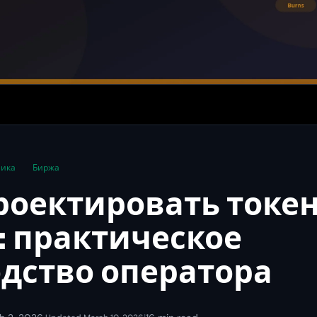
мика
Биржа
роектировать токе
 практическое
дство оператора