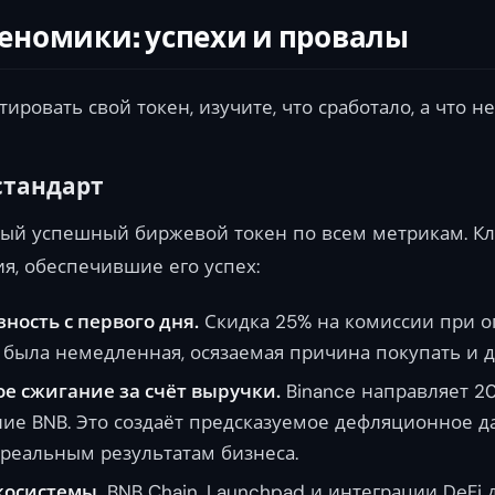
еномики: успехи и провалы
ровать свой токен, изучите, что сработало, а что не
стандарт
амый успешный биржевой токен по всем метрикам. 
я, обеспечившие его успех:
ность с первого дня.
Скидка 25% на комиссии при оп
 была немедленная, осязаемая причина покупать и д
е сжигание за счёт выручки.
Binance направляет 2
ие BNB. Это создаёт предсказуемое дефляционное д
 реальным результатам бизнеса.
косистемы.
BNB Chain, Launchpad и интеграции DeFi 