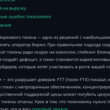
я на выручку
ные ошибки токеномики
рения
 биржевого токена — одно из решений с наибольшим
нять оператор биржи. При правильном подходе созд
ат токены ради скидок на комиссии, стейкинг блок
 создаёт дефицит, а токен становится маркетинговы
деров, которые хотят участвовать в росте вашей п
— это разрушает доверие. FTT (токен FTX) показал, 
 токен с непрозрачным обеспечением, концентрир
усственной поддержкой цены может погубить целую 
 токены опасны. Урок в том, что токеномику нужно 
тью, что и ваш
торговый движок
.