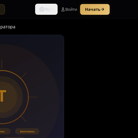
RU
Войти
Начать
ы
ератора