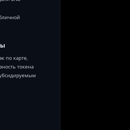
убличной
ты
к по карте,
зность токена
 субсидируемым