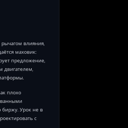
 рычагом влияния,
аётся маховик:
ирует предложение,
м двигателем,
латформы.
как плохо
ованными
биржу. Урок не в
проектировать с