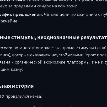
еко за пределами скидок на комиссии.
рафик предложения.
Чёткие цели по сжиганию с п
локчейне.
вные стимулы, неоднозначные результа
to.com во многом опирался на промо-стимулы (кэшбэ
инга), которые оказались неустойчивыми. Урок: поле
язана к органической экономике платформы, а не к
ющим казну.
ьная история
TX провалился из-за: