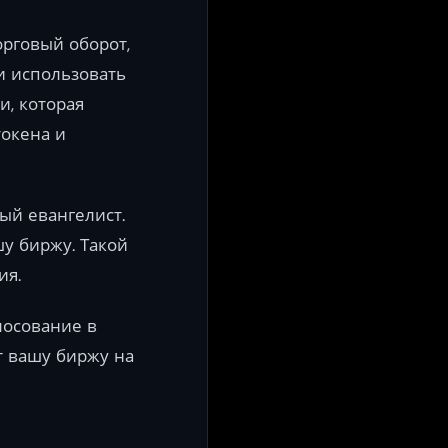
рговый оборот,
и использовать
, которая
токена и
й евангелист.
у биржу. Такой
ия.
олосование в
 вашу биржу на