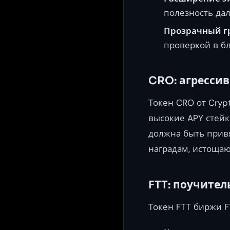
полезность дал
Прозрачный г
проверкой в б
CRO: агресси
Токен CRO от Cryp
высокие APY стейк
должна быть прив
наградам, истоща
FTT: поучител
Токен FTT биржи F