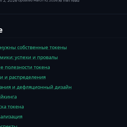
h 2, 2026
·
|
16 min read
Updated March 10, 2026
е
нужны собственные токены
мики: успехи и провалы
е полезности токена
и и распределения
ания и дефляционный дизайн
ейкинга
ска токена
еализация
аспекты