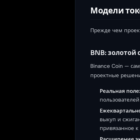
Модели ток
Прежде чем проекти
BNB: золотой 
Binance Coin — с
проектные решени
Реальная полез
пользователей
Ежеквартально
выкуп и сжиган
привязанное к
Расширение э