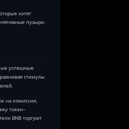
оторые хотят
улятивные пузыри.
амые успешные
равнивая стимулы
елей.
к на комиссии,
дажу токен-
тели BNB торгуют