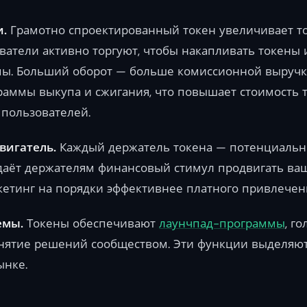
и.
Грамотно спроектированный токен увеличивает то
ватели активно торгуют, чтобы накапливать токены 
ы. Больший оборот — больше комиссионной выручки
аммы выкупа и сжигания, что повышает стоимость 
 пользователей.
вигатель.
Каждый держатель токена — потенциальны
даёт держателям финансовый стимул продвигать ваш
кетинг на порядки эффективнее платного привлечен
емы.
Токены обеспечивают
лаунчпад-программы
, г
нятие решений сообществом. Эти функции выделяют
ынке.