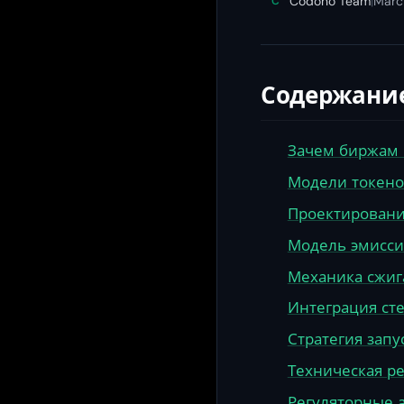
Codono Team
|
Marc
C
Содержани
Зачем биржам 
Модели токено
Проектировани
Модель эмисси
Механика сжиг
Интеграция ст
Стратегия запу
Техническая р
Регуляторные 