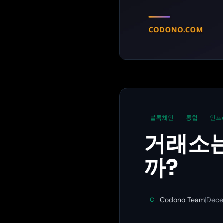
블록체인
통합
인프
거래소는
까?
Codono Team
|
Dece
C