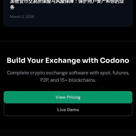
加密货币交易所保险与风险保障：保护用户资产和你的业
务
March 2, 2026
Build Your Exchange with Codono
Complete crypto exchange software with spot, futures,
P2P, and 15+ blockchains.
View Pricing
Live Demo