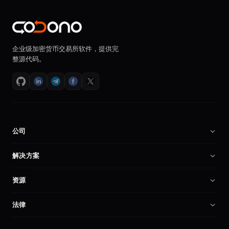
企业级加密货币交易所软件，提供完
整源代码。
公司
关于我们
解决方案
招贤纳士
加密货币交易所软件
资源
合作伙伴
币安克隆程序
技术文档
产品对比
法律
交易所程序
创建加密交易所
我的账户
隐私政策
自托管交易所