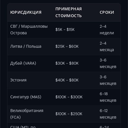
ПРИМЕРНАЯ
ЮРИСДИКЦИЯ
СРОКИ
СТОИМОСТЬ
СВГ / Маршалловы
2-4
$5K - $15K
Острова
недели
2-4
Литва / Польша
$25K - $60K
месяца
3-6
Дубай (VARA)
$30K - $80K
месяцев
3-6
Эстония
$40K - $80K
месяцев
6-18
Сингапур (MAS)
$100K - $300K
месяцев
Великобритания
6-12
$100K - $250K
(FCA)
месяцев
США (MTL по
6-24