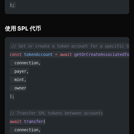
);
使用 SPL 代币
// Get or create a token account for a specific SPL
const
 tokenAccount
 =
 await
 getOrCreateAssociatedToke
  connection,
  payer,
  mint,
  owner
);
// Transfer SPL tokens between accounts
await
 transfer
(
  connection,