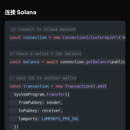
连接 Solana
// Connect to Solana mainnet
const
 connection
 =
 new
 Connection
(
clusterApiUrl
(
'mai
// Check a wallet's SOL balance
const
 balance
 =
 await
 connection.
getBalance
(publicKe
// Send SOL to another wallet
const
 transaction
 =
 new
 Transaction
().
add
(
  SystemProgram.
transfer
({
    fromPubkey: sender,
    toPubkey: receiver,
    lamports: 
LAMPORTS_PER_SOL
  })