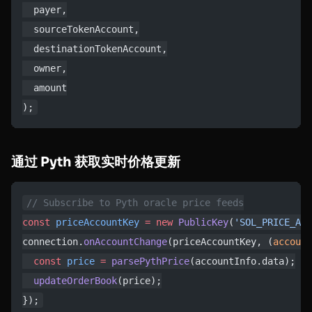
  payer,
  sourceTokenAccount,
  destinationTokenAccount,
  owner,
  amount
);
通过 Pyth 获取实时价格更新
// Subscribe to Pyth oracle price feeds
const
 priceAccountKey
 =
 new
 PublicKey
(
'SOL_PRICE_ACC
connection.
onAccountChange
(priceAccountKey, (
account
  const
 price
 =
 parsePythPrice
(accountInfo.data);
  updateOrderBook
(price);
});