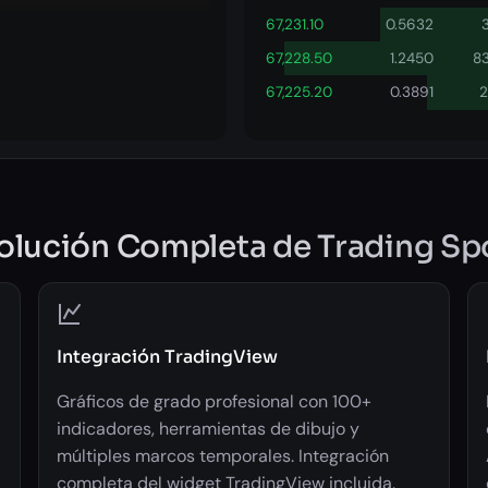
67,231.10
0.5632
67,228.50
1.2450
8
67,225.20
0.3891
2
olución Completa de Trading Sp
Integración TradingView
Gráficos de grado profesional con 100+
indicadores, herramientas de dibujo y
múltiples marcos temporales. Integración
completa del widget TradingView incluida.