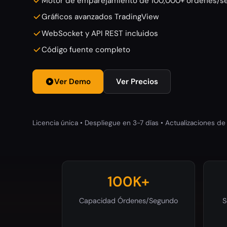
Motor de emparejamiento de 100,000+ órdenes/s
Gráficos avanzados TradingView
WebSocket y API REST incluidos
Código fuente completo
Ver Demo
Ver Precios
Licencia única • Despliegue en 3-7 días • Actualizaciones de
100K+
Capacidad Órdenes/Segundo
S