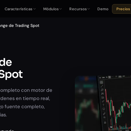
Características
Módulos
Recursos
Demo
Precios
ange de Trading Spot
 de
 Spot
completo con motor de
rdenes en tiempo real,
igo fuente completo,
as.