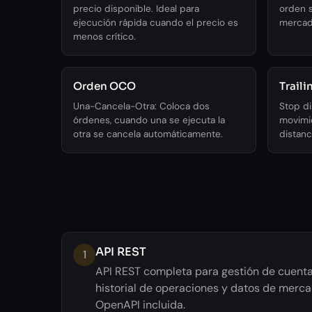
precio disponible. Ideal para
orden s
ejecución rápida cuando el precio es
mercado
menos crítico.
Orden OCO
Traili
Una-Cancela-Otra: Coloca dos
Stop di
órdenes, cuando una se ejecuta la
movimi
otra se cancela automáticamente.
distanc
API REST
1
API REST completa para gestión de cuenta
historial de operaciones y datos de mer
OpenAPI incluida.