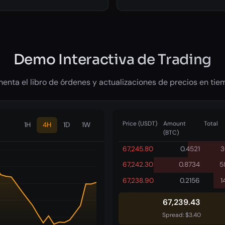
Demo Interactiva de Trading
enta el libro de órdenes y actualizaciones de precios en tie
Price (USDT)
Amount
Total
1H
4H
1D
1W
(BTC)
67,245.80
0.4521
3
67,242.30
0.8734
5
67,238.90
0.2156
1
67,239.43
Spread: $3.40