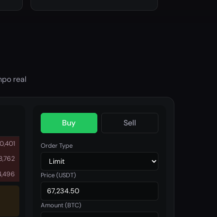
mpo real
Buy
Sell
0,401
Order Type
8,762
4,496
Price (USDT)
Amount (BTC)