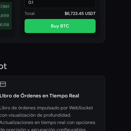
37,861
Total:
$6,723.45 USDT
3,699
6,158
Buy BTC
ot
Libro de Órdenes en Tiempo Real
Libro de órdenes impulsado por WebSocket
con visualización de profundidad.
Actualizaciones en tiempo real con opciones
de precisión y agrupación configurables.