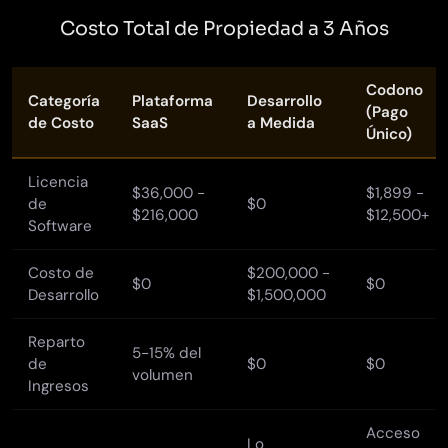
Costo Total de Propiedad a 3 Años
Codono
Categoría
Plataforma
Desarrollo
(Pago
de Costo
SaaS
a Medida
Único)
Licencia
$36,000 -
$1,899 -
de
$0
$216,000
$12,500+
Software
Costo de
$200,000 -
$0
$0
Desarrollo
$1,500,000
Reparto
5-15% del
de
$0
$0
volumen
Ingresos
Acceso
Lo