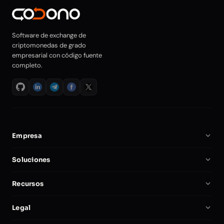
Software de exchange de
criptomonedas de grado
empresarial con código fuente
completo.
Empresa
Sobre Nosotros
Soluciones
Carreras
Software de Exchange de Cripto
Recursos
Socios
Script Clon de Binance
Documentación
Comparar
Legal
Script de Exchange Cripto
Iniciar un Exchange de Cripto
Mi Cuenta