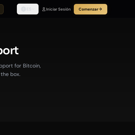
ES
Iniciar Sesión
Comenzar
port
port for Bitcoin,
 the box.