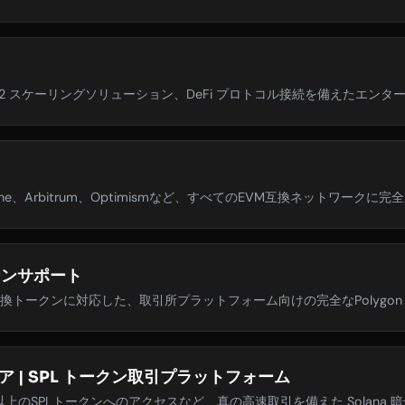
er 2 スケーリングソリューション、DeFi プロトコル接続を備えたエンタープ
valanche、Arbitrum、Optimismなど、すべてのEVM互換ネットワークに
ェーンサポート
0互換トークンに対応した、取引所プラットフォーム向けの完全なPolygon (M
ア | SPL トークン取引プラットフォーム
上のSPLトークンへのアクセスなど、真の高速取引を備えた Solana 暗