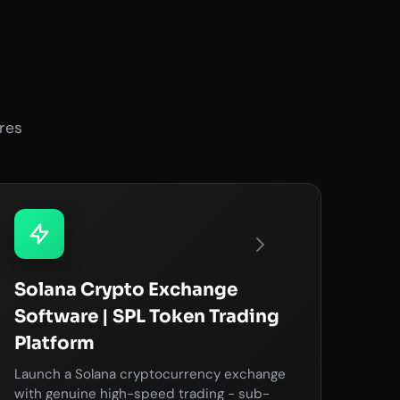
res
Solana Crypto Exchange
Software | SPL Token Trading
Platform
Launch a Solana cryptocurrency exchange
with genuine high-speed trading - sub-