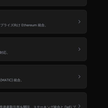
ライズ向け Ethereum 統合。
完全対応。
ATIC) 統合。
号資産取引所を開設。ステーキング統合と DeFi プ