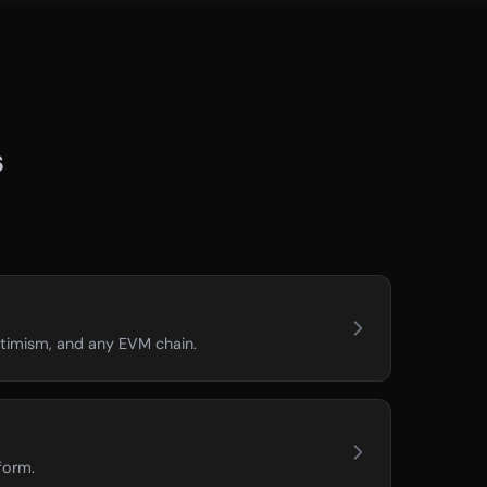
s
timism, and any EVM chain.
form.