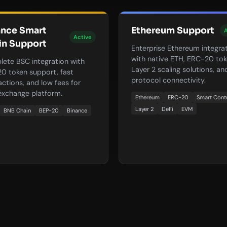
ance Smart
Ethereum Support
A
Active
in Support
Enterprise Ethereum integra
with native ETH, ERC-20 tok
ete BSC integration with
Layer 2 scaling solutions, an
0 token support, fast
protocol connectivity.
actions, and low fees for
exchange platform.
Ethereum
ERC-20
Smart Cont
Layer 2
DeFi
EVM
BNB Chain
BEP-20
Binance