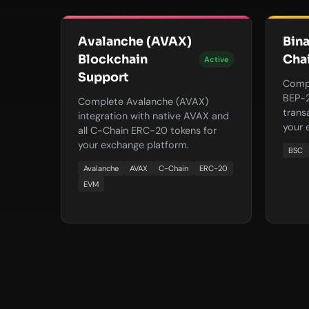
Avalanche (AVAX)
Bin
Blockchain
Cha
Active
Support
Compl
BEP-2
Complete Avalanche (AVAX)
trans
integration with native AVAX and
your 
all C-Chain ERC-20 tokens for
your exchange platform.
BSC
Avalanche
AVAX
C-Chain
ERC-20
EVM