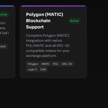
Polygon (MATIC)
ctive
Blockchain
Active
tion
Support
ens,
d DeFi
Complete Polygon (MATIC)
integration with native
POL/MATIC and all ERC-20
racts
compatible tokens for your
exchange platform.
Polygon
MATIC
POL
ERC-20
Layer 2
EVM