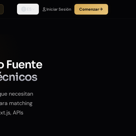
ES
Iniciar Sesión
Comenzar
o Fuente
écnicos
que necesitan
para matching
t.js, APIs