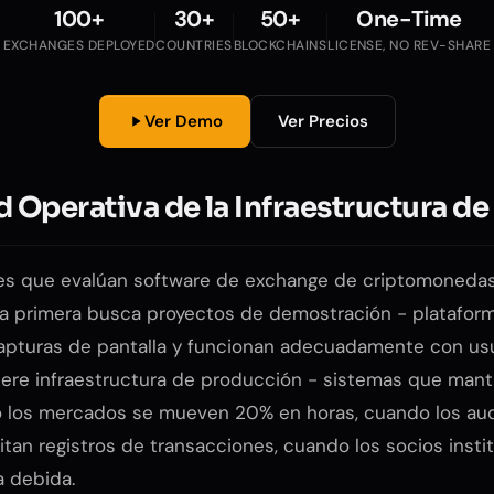
100+
30+
50+
One-Time
EXCHANGES DEPLOYED
COUNTRIES
BLOCKCHAINS
LICENSE, NO REV-SHARE
Ver Demo
Ver Precios
d Operativa de la Infraestructura d
nes que evalúan software de exchange de criptomonedas
La primera busca proyectos de demostración - platafor
apturas de pantalla y funcionan adecuadamente con us
ere infraestructura de producción - sistemas que mant
o los mercados se mueven 20% en horas, cuando los au
citan registros de transacciones, cuando los socios insti
a debida.