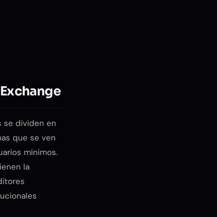
e Exchange
 se dividen en
mas que se ven
uarios mínimos.
ienen la
ditores
tucionales