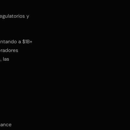
egulatorios y
untando a $1B+
eradores
 las
cance