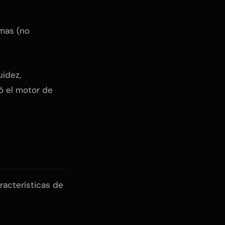
emas (no
uidez,
ó el motor de
racterísticas de