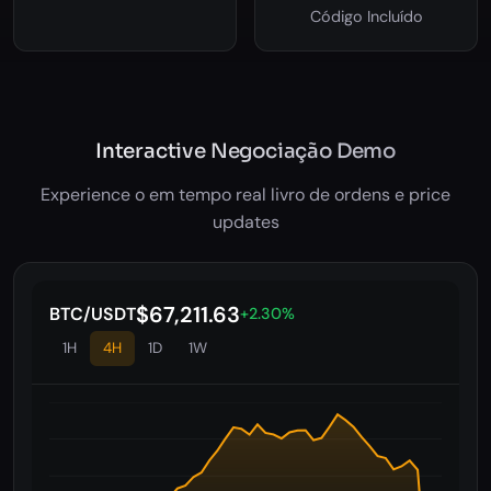
Código Incluído
Interactive Negociação Demo
Experience o em tempo real livro de ordens e price
updates
$67,203.62
BTC/USDT
+2.29%
1H
4H
1D
1W