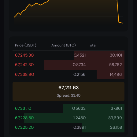
Price (USDT)
Amount (BTC)
Total
67,245.80
0.4521
30,401
67,242.30
0.8734
58,762
67,238.90
0.2156
14,496
67,203.62
Spread: $3.40
67,231.10
0.5632
37,861
67,228.50
1.2450
83,699
67,225.20
0.3891
26,158