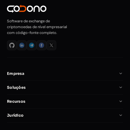
Software de exchange de
criptomoedas de nível empresarial
com código-fonte completo.
Empresa
Sobre Nós
Soluções
Carreiras
Software de Exchange Cripto
Recursos
Parceiros
Script Clone da Binance
Documentação
Comparar
Jurídico
Script de Exchange Cripto
Iniciar uma Exchange Cripto
Minha Conta
Política de Privacidade
Exchange Auto-Hospedada