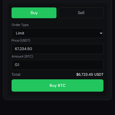
Buy
Sell
Order Type
Price (USDT)
Amount (BTC)
Total:
$6,723.45 USDT
Buy BTC