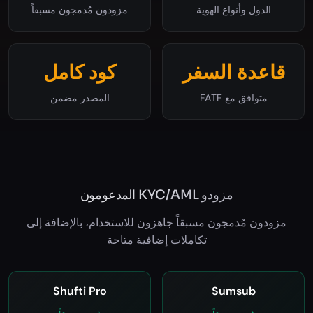
2
200+
الدول وأنواع الهوية
مزودون مُدمجون مسبقاً
قاعدة السفر
كود كامل
متوافق مع FATF
المصدر مضمن
مزودو KYC/AML المدعومون
مزودون مُدمجون مسبقاً جاهزون للاستخدام، بالإضافة إلى
تكاملات إضافية متاحة