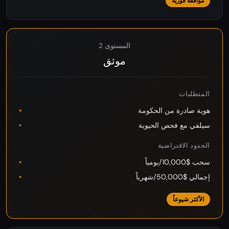
موافقة فورية
المستوى 2
موثق
المتطلبات
هوية صادرة من الحكومة
سيلفي مع فحص الحيوية
الحدود الافتراضية
سحب $10,000/يومياً
إجمالي $50,000/شهرياً
الأكثر شيوعاً