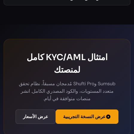
كيف أخصص تدفق التحقق؟
امتثال KYC/AML كامل
لمنصتك
Sumsub وShufti Pro مُدمجان مسبقاً، نظام تحقق
متعدد المستويات، والكود المصدري الكامل. انشر
منصات متوافقة في أيام.
عرض النسخة التجريبية
عرض الأسعار