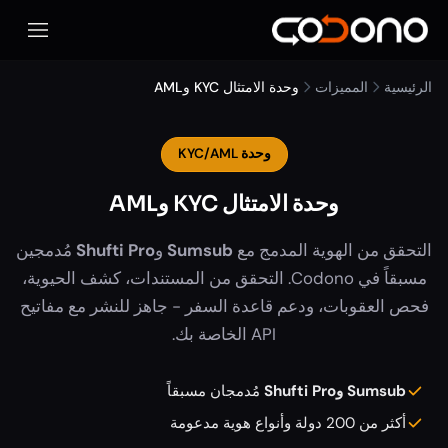
فتح قائ
الرئيسية
المميزات
وحدة الامتثال KYC وAML
وحدة KYC/AML
وحدة الامتثال KYC وAML
التحقق من الهوية المدمج مع
Sumsub
و
Shufti Pro
مُدمجين
مسبقاً في Codono. التحقق من المستندات، كشف الحيوية،
فحص العقوبات، ودعم قاعدة السفر - جاهز للنشر مع مفاتيح
API الخاصة بك.
Sumsub وShufti Pro
مُدمجان مسبقاً
أكثر من 200 دولة وأنواع هوية مدعومة