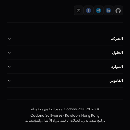
الشركة
من نحن
الحلول
الوظائف
برنامج منصة تداول العملات الرقمية
الموارد
الشركاء
سكريبت استنساخ Binance
التوثيق
المقارنة
القانوني
سكريبت منصة تداول
ابدأ منصة تداول
حسابي
سياسة الخصوصية
منصة مستضافة ذاتياً
الأمان
شروط الخدمة
منصة تداول العقود الآجلة
Blog
© 2018-2026 Codono. جميع الحقوق محفوظة.
Editorial Policy
برمجيات تداول الفوركس
Codono Softwares · Kowloon, Hong Kong
توثيق API
برنامج منصة تداول العملات الرقمية لرواد الأعمال والمؤسسات.
تطوير المنصات