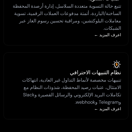
تتبع حالة التسوية متعددة السلاسل، إدارة أرصدة المحفظة
الساخنة/الباردة، أتمتة مدفوعات العملات الرقمية، تسوية
معاملات البلوكتشين، ومراقبة تحسين رسوم الغاز عبر
الشبكات.
اعرف المزيد ←
نظام التنبيهات الاحترافي
تنبيهات مخصصة لأنماط التداول غير العادية، انتهاكات
الامتثال، عتبات رصيد المحفظة، شذوذات النظام مع
تكاملات البريد الإلكتروني والرسائل القصيرة وSlack
وTelegram وwebhook.
اعرف المزيد ←