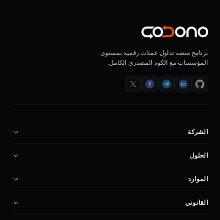
برنامج منصة تداول عملات رقمية بمستوى
المؤسسات مع الكود المصدري الكامل.
الشركة
من نحن
الحلول
الوظائف
برنامج منصة تداول العملات الرقمية
الموارد
الشركاء
سكريبت استنساخ Binance
التوثيق
المقارنة
القانوني
سكريبت منصة تداول
ابدأ منصة تداول
حسابي