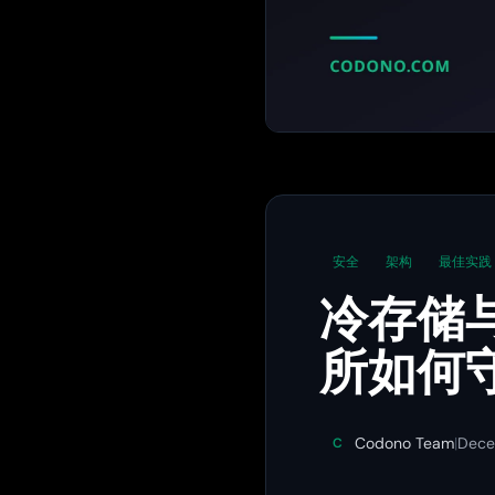
安全
架构
最佳实践
冷存储
所如何
Codono Team
|
Dece
C