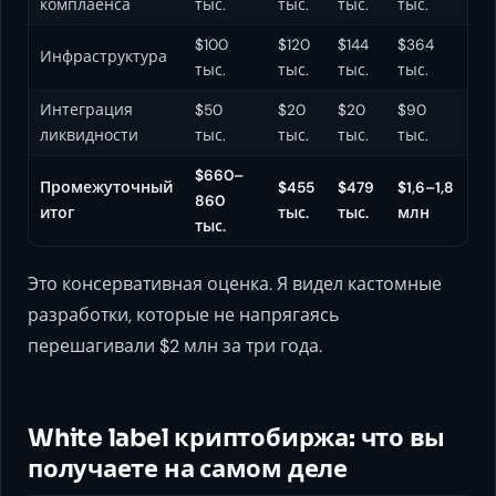
комплаенса
тыс.
тыс.
тыс.
тыс.
$100
$120
$144
$364
Инфраструктура
тыс.
тыс.
тыс.
тыс.
Интеграция
$50
$20
$20
$90
ликвидности
тыс.
тыс.
тыс.
тыс.
$660–
Промежуточный
$455
$479
$1,6–1,8
860
итог
тыс.
тыс.
млн
тыс.
Это консервативная оценка. Я видел кастомные
разработки, которые не напрягаясь
перешагивали $2 млн за три года.
White label криптобиржа: что вы
получаете на самом деле