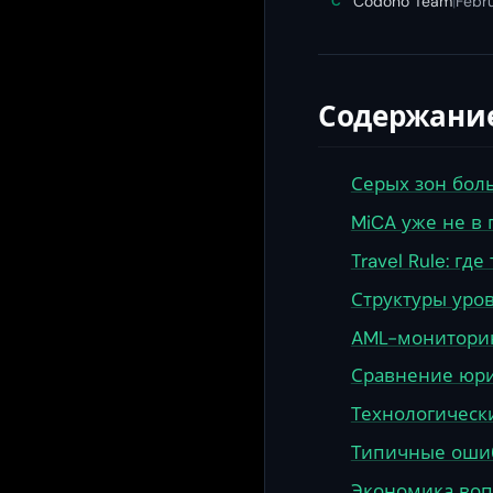
Codono Team
|
Febr
C
Содержани
Серых зон бол
MiCA уже не в 
Travel Rule: гд
Структуры уро
AML-мониторин
Сравнение юри
Технологическ
Типичные ошиб
Экономика воп