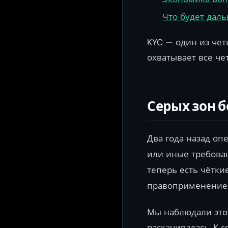
Что будет дал
KYC — один из чет
охватывает все че
Серых зон 
Два года назад оп
или иные требован
теперь есть чётки
правоприменение
Мы наблюдали этот
раскачивалась. К