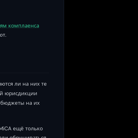
иям комплаенса
ют.
ются ли на них те
ой юрисдикции
и бюджеты на их
 MiCA ещё только
али обрушиваться