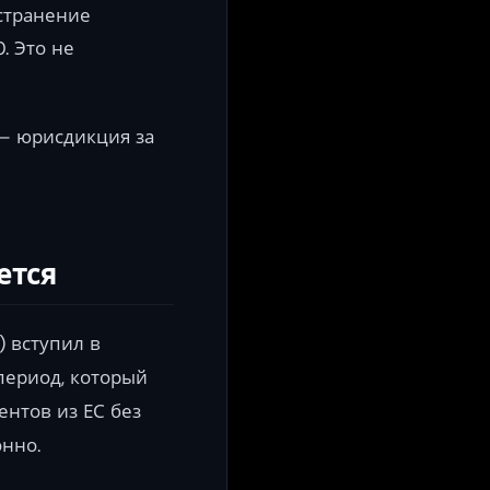
устранение
. Это не
 — юрисдикция за
ется
) вступил в
период, который
ентов из ЕС без
онно.