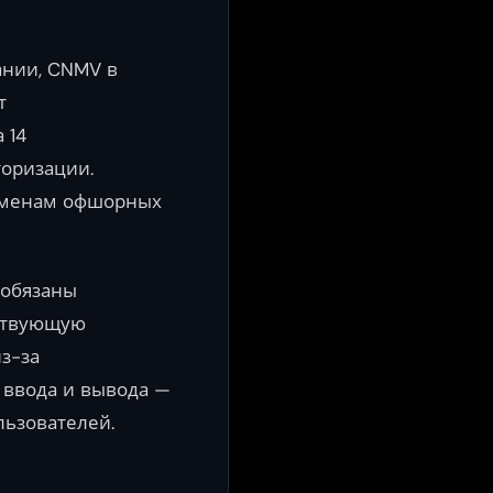
ании, CNMV в
т
 14
оризации.
доменам офшорных
 обязаны
йствующую
з-за
 ввода и вывода —
ьзователей.