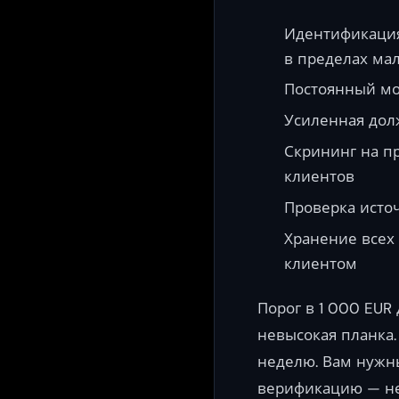
Идентификация
в пределах ма
Постоянный мо
Усиленная дол
Скрининг на п
клиентов
Проверка источ
Хранение всех
клиентом
Порог в 1 000 EUR
невысокая планка
неделю. Вам нужн
верификацию — не 