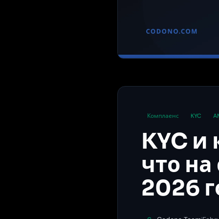
Комплаенс
KYC
A
KYC и 
что на
2026 г