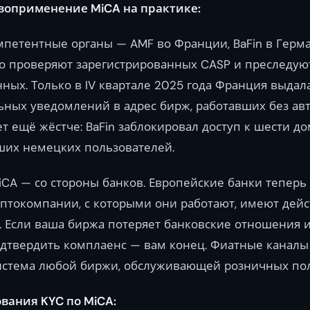
воприменение MiCA на практике:
петентные органы — AMF во Франции, BaFin в Герм
о проверяют зарегистрированных CASP и преследую
ных. Только в IV квартале 2025 года Франция выдала
ных уведомлений в адрес бирж, работавших без авт
т ещё жёстче: BaFin заблокировал доступ к шести 
ших немецких пользователей.
CA — со стороны банков. Европейские банки теперь
риптокомпании, с которыми они работают, имеют де
 Если ваша биржа потеряет банковские отношения и
дтвердить комплаенс — вам конец. Фиатные каналы
система любой биржи, обслуживающей розничных пол
вания KYC по MiCA: