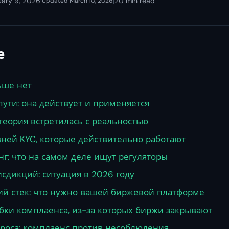
uary 9, 2026
·
|
20 min read
Updated March 10, 2026
е
ьше нет
пути: она действует и применяется
е теория встретилась с реальностью
вней KYC, которые действительно работают
г: что на самом деле ищут регуляторы
сдикций: ситуация в 2026 году
ий стек: что нужно вашей биржевой платформе
ки комплаенса, из-за которых биржи закрывают
роса: комплаенс против несоблюдения