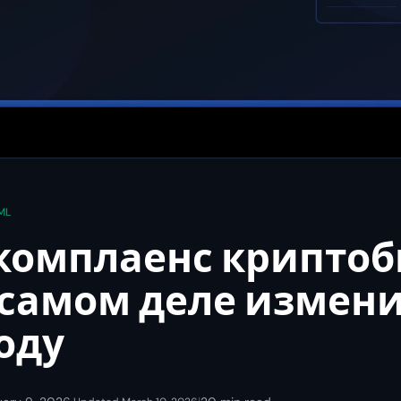
ML
комплаенс крипто
 самом деле измени
оду