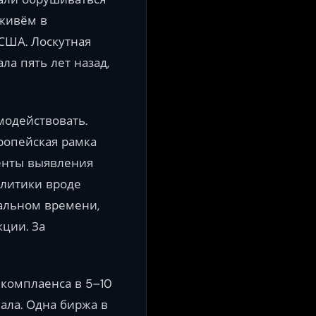
 живём в
 США. Лоскутная
ла пять лет назад,
модействовать.
ропейская рамка
менты выявления
литики вроде
еальном времени,
ции. За
 комплаенса в 5–10
чала. Одна биржа в