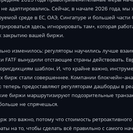
 не адаптировались. Сейчас, в начале 2026 года, мы
уемой среде в ЕС, ОАЭ, Сингапуре и большей части
трироваться здесь, игнорировать там», которая работа
к закрытию вашей биржи.
льно изменилось: регуляторы научились лучше взаи
и FATF вынудили отстающие страны действовать. Ев
 юрисдикциям шаблон. И, что крайне важно, инстру
х бирж стали совершеннее. Компании блокчейн-ана
iptic теперь предоставляют регуляторам дашборды в р
кие биржи маршрутизируют подозрительные транзак
больше не спрячешься.
рж это важно, потому что стоимость ретроактивного
раты на то, чтобы сделать всё правильно с самого на