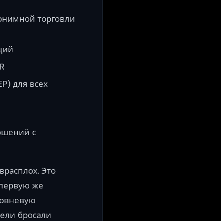
онимной торговли
ций
R
P) для всех
ошений с
врасплох. Это
 первую же
ровневую
тели бросали