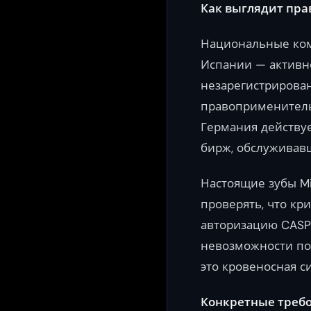
Как выглядит пра
Национальные ком
Испании — активн
незарегистрирован
правоприменитель
Германия действуе
бирж, обслуживав
Настоящие зубы Mi
проверять, что к
авторизацию CASP.
невозможности по
это кровеносная 
Конкретные требо