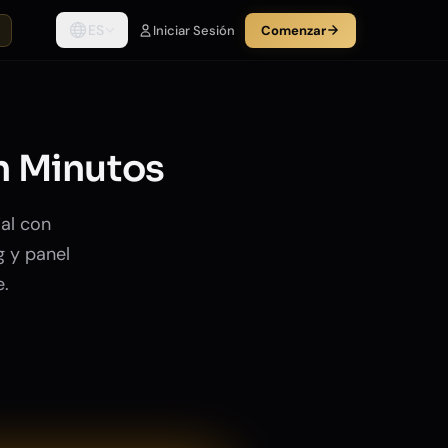
ES
Iniciar Sesión
Comenzar
n Minutos
al con
g y panel
.