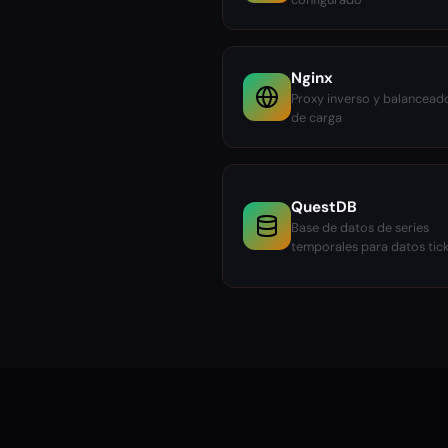
Nginx
Proxy inverso y balancead
de carga
QuestDB
Base de datos de series
temporales para datos tic