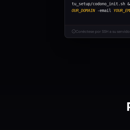
tu_setup/codono_init.sh 
OUR_DOMAIN
-email
YOUR_EM
Conéctese por SSH a su servid