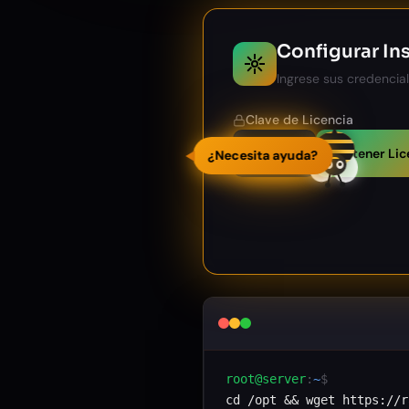
Configurar In
Ingrese sus credencia
Clave de Licencia
Obtener Lic
root@server
:
~
$
cd /opt && wget https://r