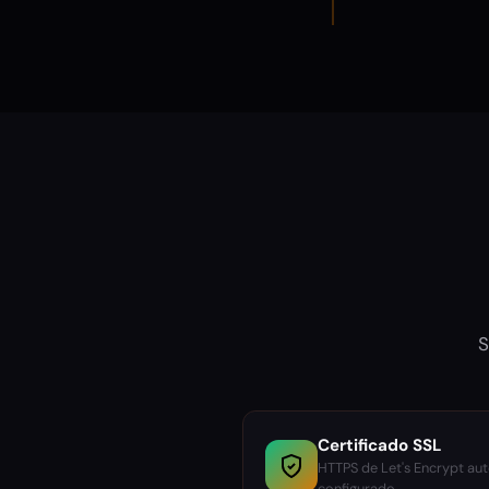
S
Certificado SSL
HTTPS de Let's Encrypt au
configurado