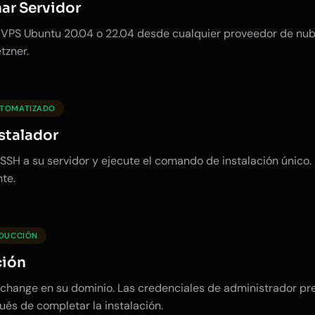
ar Servidor
o VPS Ubuntu 20.04 o 22.04 desde cualquier proveedor de nu
tzner.
UTOMATIZADO
nstalador
SH a su servidor y ejecute el comando de instalación único. 
te.
ODUCCIÓN
ción
change en su dominio. Las credenciales de administrador p
és de completar la instalación.