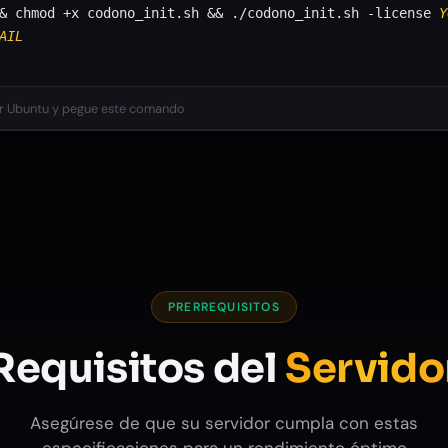
&& chmod +x codono_init.sh && ./codono_init.sh -license
Y
AIL
or Ubuntu y pegue este comando
PRERREQUISITOS
Requisitos del
Servido
Asegúrese de que su servidor cumpla con estas
especificaciones para un rendimiento óptimo