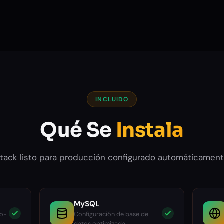
INCLUIDO
Qué Se
Instala
tack listo para producción configurado automáticamen
MySQL
to-
Configuración de base de
datos optimizada