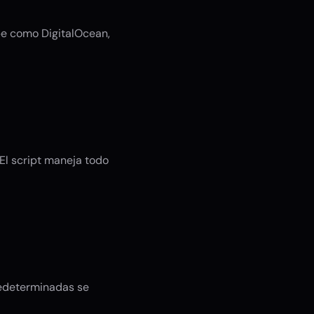
be como DigitalOcean,
El script maneja todo
redeterminadas se