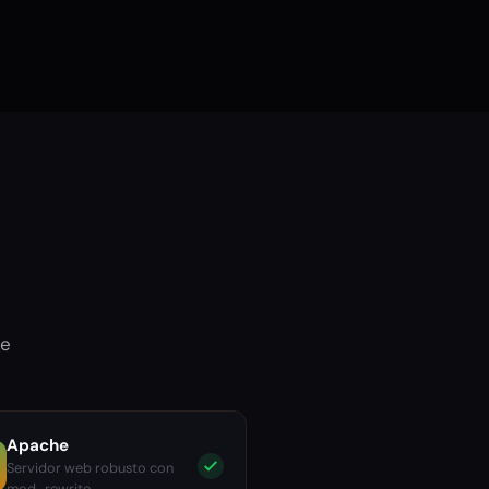
te
Apache
Servidor web robusto con
mod_rewrite