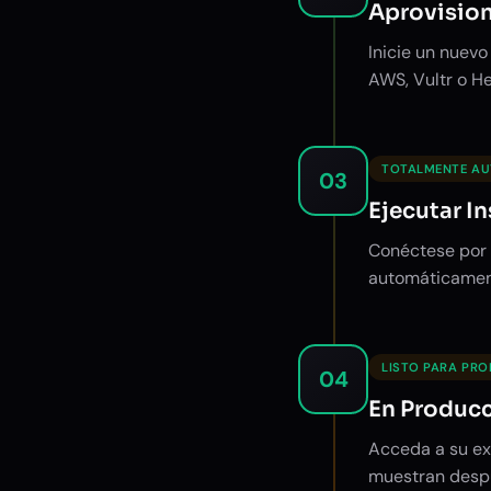
Aprovision
Inicie un nuev
AWS, Vultr o He
TOTALMENTE A
03
Ejecutar I
Conéctese por S
automáticamen
LISTO PARA PR
04
En Produc
Acceda a su ex
muestran despu