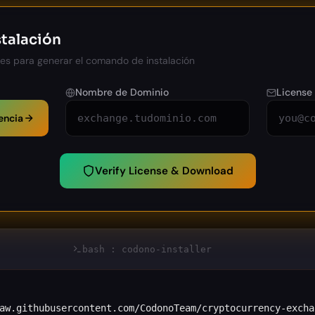
stalación
les para generar el comando de instalación
Nombre de Dominio
License
encia
Verify License & Download
bash : codono-installer
aw.githubusercontent.com/CodonoTeam/cryptocurrency-excha