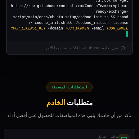
cd /opt && wget
https://raw.githubusercontent.com/CodonoTeam/cryptocur
rency-exchange-
script/main/docs/ubuntu_setup/codono_init.sh && chmod
+x codono_init.sh && ./codono_init.sh -license
YOUR_LICENSE_KEY
-domain
YOUR_DOMAIN
-email
YOUR_EMAIL
اتصل بخادم Ubuntu عبر SSH والصق هذا الأمر
المتطلبات المسبقة
متطلبات
الخادم
تأكد من أن خادمك يلبي هذه المواصفات للحصول على أفضل أداء
نظام التشغيل