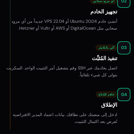
02
أي مزود سحابي
تجهيز الخادم
أنشئ خادم Ubuntu 20.04 أو 22.04 VPS جديداً من أي مزود
سحابي مثل DigitalOcean أو AWS أو Vultr أو Hetzner.
03
آلي بالكامل
تنفيذ المُثبِّت
اتصل بخادمك عبر SSH وقم بتشغيل أمر التثبيت الواحد. السكربت
يتولى كل شيء تلقائياً.
04
جاهز للإنتاج
الإطلاق
ادخل إلى منصتك على نطاقك. بيانات اعتماد المدير الافتراضية
تُعرض بعد اكتمال التثبيت.