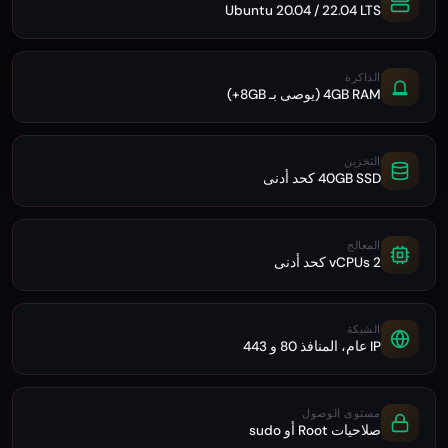
Ubuntu 20.04 / 22.04 LTS
الذاكرة
4GB RAM (يوصى بـ 8GB+)
التخزين
40GB SSD كحد أدنى
المعالج
2 vCPUs كحد أدنى
الشبكة
IP عام، المنافذ 80 و 443
مستوى الوصول
صلاحيات Root أو sudo