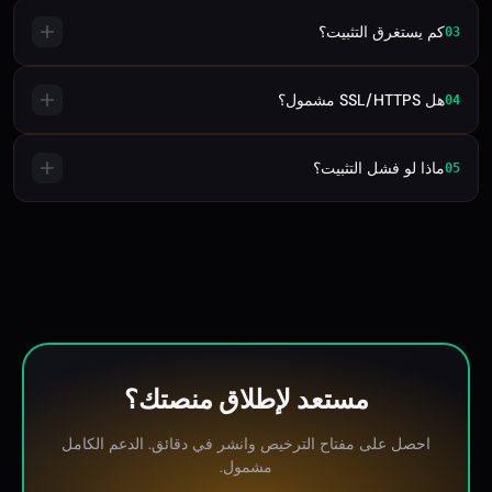
كم يستغرق التثبيت؟
03
هل SSL/HTTPS مشمول؟
04
ماذا لو فشل التثبيت؟
05
مستعد لإطلاق منصتك؟
احصل على مفتاح الترخيص وانشر في دقائق. الدعم الكامل
مشمول.