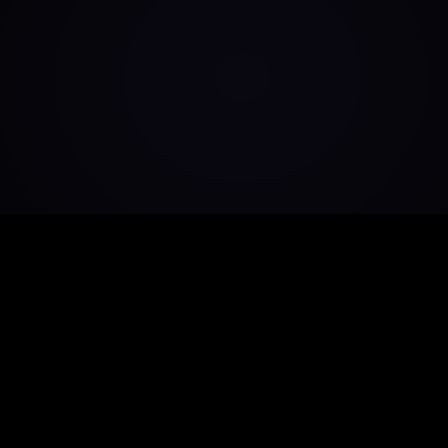
برنامج منصة تداول عملات رقمية بمستوى
المؤسسات مع الكود المصدري الكامل.