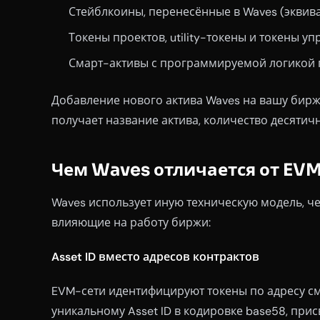
Стейблкоины, перенесённые в Waves (эквива
Токены проектов, utility-токены и токены у
Смарт-активы с программируемой логикой п
Добавление нового актива Waves на вашу биржу
получает название актива, количество десятич
Чем Waves отличается от EV
Waves использует иную техническую модель, ч
влияющие на работу биржи:
Asset ID вместо адресов контрактов
EVM-сети идентифицируют токены по адресу см
уникальному Asset ID в кодировке base58, при