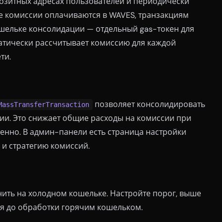
озитных адресах пользователей и периодически
се комиссии оплачиваются в WAVES, транзакциям
шельке консолидации — отдельный gas-токен для
матически рассчитывает комиссию для каждой
ти.
позволяет консолидировать
MassTransferTransaction
ции. Это снижает общие расходы на комиссии при
нно. В админ-панели есть страница настройки
 и стратегию комиссий.
нить на холодном кошельке. Настройте порог, выше
я до обработки горячим кошельком.