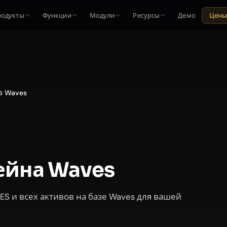
родукты
Функции
Модули
Ресурсы
Демо
Цен
а Waves
ейна Waves
S и всех активов на базе Waves для вашей