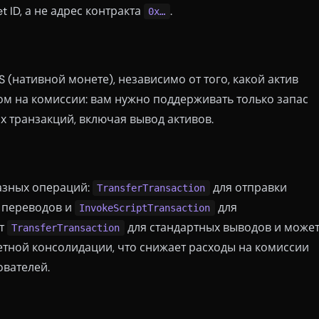
 ID, а не адрес контракта
.
0x…
 (нативной монете), независимо от того, какой актив
ом на комиссии: вам нужно поддерживать только запас
х транзакций, включая вывод активов.
разных операций:
для отправки
TransferTransaction
 переводов и
для
InvokeScriptTransaction
ет
для стандартных выводов и може
TransferTransaction
етной консолидации, что снижает расходы на комиссии
ователей.