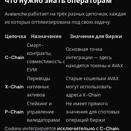
что нужно знать операторам
Avalanche работает на трёх разных цепочках, каждая
из которых оптимизирована под свою задачу:
Цепочка
Назначение
Значение для биржи
Смарт-
Основная точка
контракты,
C-Chain
интеграции — здесь
совместимость с
находятся токены и AVAX
EVM
Переводы
Старые кошельки AVAX
X-Chain
нативных
могут использовать
активов
адреса X-Chain
Стейкинг и
Не имеет прямого
P-Chain
управление
значения для спотовых
валидаторами
операций биржи
Codono интегрируется
исключительно с C-Chain
.