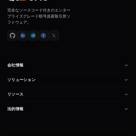
完全なソースコード付きのエンター
プライズグレード暗号資産取引所ソ
フトウェア。
会社情報
会社概要
ソリューション
採用情報
暗号資産取引所ソフトウェア
リソース
パートナー
Binanceクローンスクリプト
ドキュメント
比較
法的情報
暗号資産取引所スクリプト
暗号資産取引所を始める
マイアカウント
プライバシーポリシー
セルフホスト型取引所
セキュリティ
利用規約
先物取引プラットフォーム