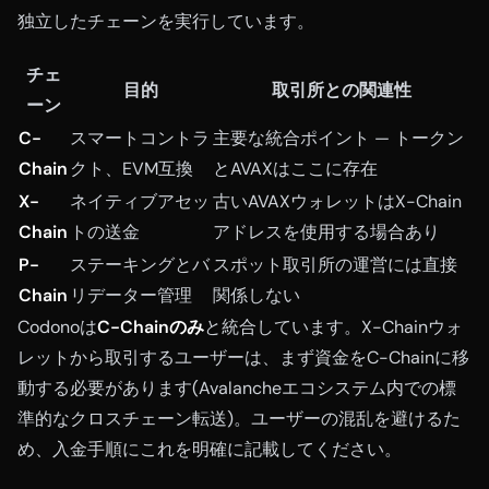
独立したチェーンを実行しています。
チェ
目的
取引所との関連性
ーン
C-
スマートコントラ
主要な統合ポイント — トークン
Chain
クト、EVM互換
とAVAXはここに存在
X-
ネイティブアセッ
古いAVAXウォレットはX-Chain
Chain
トの送金
アドレスを使用する場合あり
P-
ステーキングとバ
スポット取引所の運営には直接
Chain
リデーター管理
関係しない
Codonoは
C-Chainのみ
と統合しています。X-Chainウォ
レットから取引するユーザーは、まず資金をC-Chainに移
動する必要があります(Avalancheエコシステム内での標
準的なクロスチェーン転送)。ユーザーの混乱を避けるた
め、入金手順にこれを明確に記載してください。