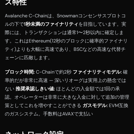
ス特性
Avalanche C-Chainは、Snowmanコンセンサスプロトコ
ルの下で
1秒未満のファイナリティ
を目指しています。実
際には、トランザクションは通常1〜2秒以内に確定しま
す。これはEthereum(12秒のブロックに確率的ファイナリ
ティ)よりも大幅に高速であり、BSCなどの高速な代替チ
ェーンに匹敵します。
ブロック時間:
C-Chainで約2秒
ファイナリティモデル:
確
率的だが非常に高速 — 深いリオーグは実用上の懸念では
ない
推奨承認しきい値:
ほとんどの入金額では1回の承
認。オペレーターは非常に大きな入金に対して追加の管理
策としてこれを増やすことができる
ガスモデル:
EVM互換
のガスシステム。手数料はAVAXで支払い