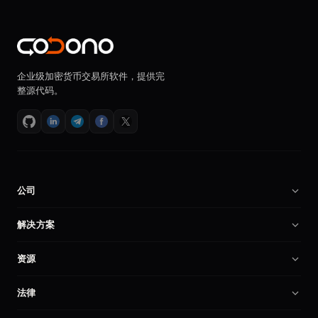
企业级加密货币交易所软件，提供完
整源代码。
公司
关于我们
解决方案
招贤纳士
加密货币交易所软件
资源
合作伙伴
币安克隆程序
技术文档
产品对比
法律
交易所程序
创建加密交易所
我的账户