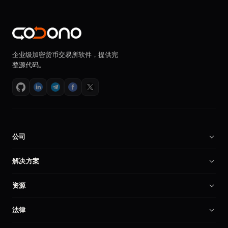
企业级加密货币交易所软件，提供完
整源代码。
公司
关于我们
解决方案
招贤纳士
加密货币交易所软件
资源
合作伙伴
币安克隆程序
技术文档
产品对比
法律
交易所程序
创建加密交易所
我的账户