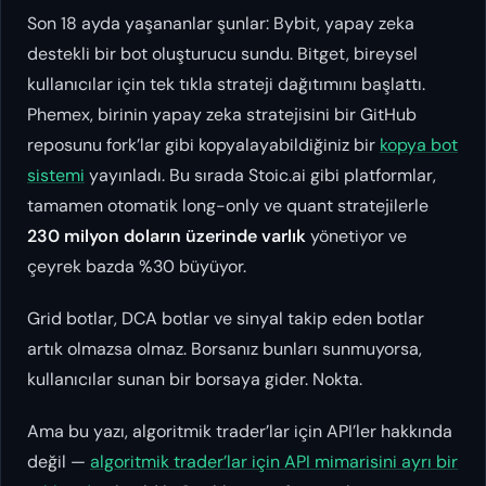
Son 18 ayda yaşananlar şunlar: Bybit, yapay zeka
destekli bir bot oluşturucu sundu. Bitget, bireysel
kullanıcılar için tek tıkla strateji dağıtımını başlattı.
Phemex, birinin yapay zeka stratejisini bir GitHub
reposunu fork’lar gibi kopyalayabildiğiniz bir
kopya bot
sistemi
yayınladı. Bu sırada Stoic.ai gibi platformlar,
tamamen otomatik long-only ve quant stratejilerle
230 milyon doların üzerinde varlık
yönetiyor ve
çeyrek bazda %30 büyüyor.
Grid botlar, DCA botlar ve sinyal takip eden botlar
artık olmazsa olmaz. Borsanız bunları sunmuyorsa,
kullanıcılar sunan bir borsaya gider. Nokta.
Ama bu yazı, algoritmik trader’lar için API’ler hakkında
değil —
algoritmik trader’lar için API mimarisini ayrı bir