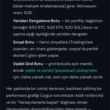
(dolar maliyeti ortalamasıyla) girer. Aktivasyon
oranı: %28.
Yeniden Dengeleme Botu
— bir portföy dağılımını
(örneğin %50 BTC, %30 ETH, %20 SOL) korur ve
sapma eşiği aşıldığında yeniden dengeler.
Sinyal Botu
— harici sinyallere (TradingView
uyarıları, on-chain göstergeler, sosyal duyarlılık
skorları) göre işlem yapar.
Vadeli Grid Botu
— grid botuyla aynı mantık,
ancak
vadeli ve sürekli (perpetual) sözleşmeler
için. Daha yüksek risk, sizin için daha yüksek ücret.
Her şablonda bir zorluk derecesi, backtest edilmiş bir
performans grafiği (uygun sorumluluk reddi notlarıyla)
ve bir “Varsayılanlarla başlat” düğmesi olmalı.
Varsayılanlar düşündüğünüzden daha önemli —