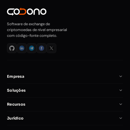
Software de exchange de
criptomoedas de nível empresarial
com código-fonte completo.
Empresa
Sobre Nós
Soluções
Carreiras
Software de Exchange Cripto
Recursos
Parceiros
Script Clone da Binance
Documentação
Comparar
Jurídico
Script de Exchange Cripto
Iniciar uma Exchange Cripto
Minha Conta
Política de Privacidade