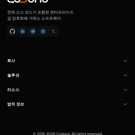
전체 소스 코드가 포함된 엔터프라이즈
급 암호화폐 거래소 소프트웨어.
회사
회사 소개
솔루션
채용
암호화폐 거래소 소프트웨어
리소스
파트너
Binance 클론 스크립트
문서
비교
법적 정보
암호화폐 거래소 스크립트
암호화폐 거래소 시작
내 계정
개인정보처리방침
자체 호스팅 거래소
보안
이용약관
선물 거래 플랫폼
Blog
© 2018-2026 Codono. All rights reserved.