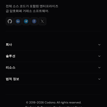
전체 소스 코드가 포함된 엔터프라이즈
급 암호화폐 거래소 소프트웨어.
회사
회사 소개
솔루션
채용
암호화폐 거래소 소프트웨어
리소스
파트너
Binance 클론 스크립트
문서
비교
법적 정보
암호화폐 거래소 스크립트
암호화폐 거래소 시작
내 계정
개인정보처리방침
자체 호스팅 거래소
보안
이용약관
선물 거래 플랫폼
Blog
© 2018-2026 Codono. All rights reserved.
Editorial Policy
외환 거래 소프트웨어