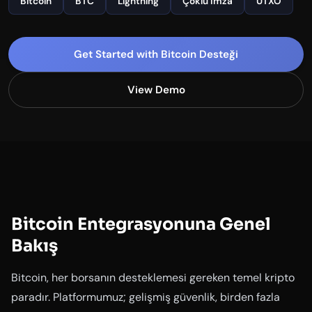
Bitcoin
BTC
Lightning
Çoklu İmza
UTXO
Get Started with Bitcoin Desteği
View Demo
Bitcoin Entegrasyonuna Genel
Bakış
Bitcoin, her borsanın desteklemesi gereken temel kripto
paradır. Platformumuz; gelişmiş güvenlik, birden fazla