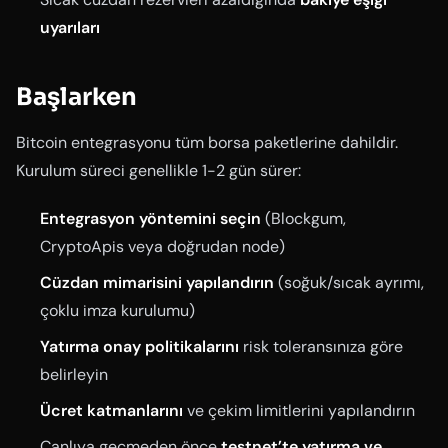
uyarıları
Başlarken
Bitcoin entegrasyonu tüm borsa paketlerine dahildir.
Kurulum süreci genellikle 1-2 gün sürer:
Entegrasyon yöntemini seçin
(Blockgum,
CryptoApis veya doğrudan node)
Cüzdan mimarisini yapılandırın
(soğuk/sıcak ayrımı,
çoklu imza kurulumu)
Yatırma onay politikalarını
risk toleransınıza göre
belirleyin
Ücret katmanlarını
ve çekim limitlerini yapılandırın
Canlıya geçmeden önce
testnet’te yatırma ve