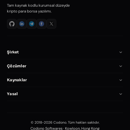
Tam kaynak kodlu kurumsal düzeyde
kripto para borsa yazılımı.
Şirket
Hakkımızda
Çözümler
Kariyer
Kripto Borsa Yazılımı
Kaynaklar
Ortaklar
Binance Clone Script
Dokümantasyon
Karşılaştır
Yasal
Kripto Borsa Script
Kripto Borsa Başlat
Hesabım
Gizlilik Politikası
Kendi Sunucunuzda Borsa
Güvenlik
Hizmet Şartları
Vadeli İşlem Platformu
Blog
© 2018-2026 Codono. Tüm hakları saklıdır.
Editorial Policy
Forex İşlem Yazılımı
Codono Softwares · Kowloon, Hong Kong