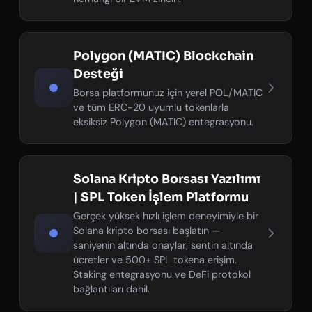
Polygon (MATIC) Blockchain
Desteği
Borsa platformunuz için yerel POL/MATIC
ve tüm ERC-20 uyumlu tokenlarla
eksiksiz Polygon (MATIC) entegrasyonu.
Solana Kripto Borsası Yazılımı
| SPL Token İşlem Platformu
Gerçek yüksek hızlı işlem deneyimiyle bir
Solana kripto borsası başlatın —
saniyenin altında onaylar, sentin altında
ücretler ve 500+ SPL tokena erişim.
Staking entegrasyonu ve DeFi protokol
bağlantıları dahil.