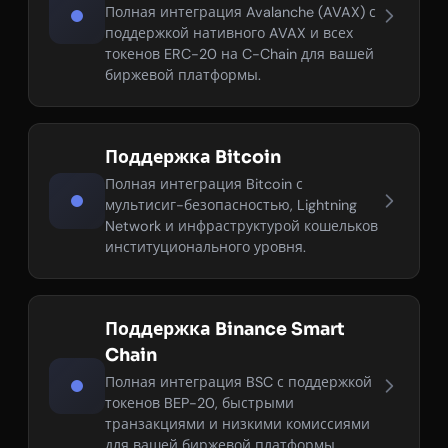
Полная интеграция Avalanche (AVAX) с
поддержкой нативного AVAX и всех
токенов ERC-20 на C-Chain для вашей
биржевой платформы.
Поддержка Bitcoin
Полная интеграция Bitcoin с
мультисиг-безопасностью, Lightning
Network и инфраструктурой кошельков
институционального уровня.
Поддержка Binance Smart
Chain
Полная интеграция BSC с поддержкой
токенов BEP-20, быстрыми
транзакциями и низкими комиссиями
для вашей биржевой платформы.