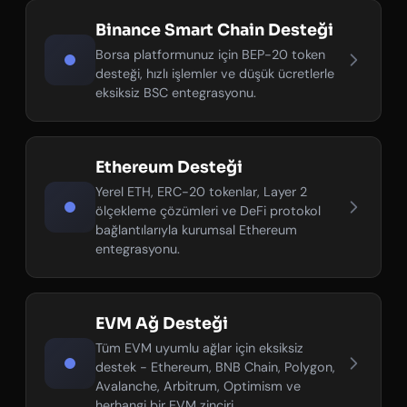
Binance Smart Chain Desteği
Borsa platformunuz için BEP-20 token
desteği, hızlı işlemler ve düşük ücretlerle
eksiksiz BSC entegrasyonu.
Ethereum Desteği
Yerel ETH, ERC-20 tokenlar, Layer 2
ölçekleme çözümleri ve DeFi protokol
bağlantılarıyla kurumsal Ethereum
entegrasyonu.
EVM Ağ Desteği
Tüm EVM uyumlu ağlar için eksiksiz
destek - Ethereum, BNB Chain, Polygon,
Avalanche, Arbitrum, Optimism ve
herhangi bir EVM zinciri.