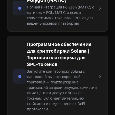
Polygon (MATIC)
Полная интеграция Polygon (MATIC) с
нативным POL/MATIC и всеми
совместимыми токенами ERC-20 для
вашей биржевой платформы.
Программное обеспечение
для криптобиржи Solana |
Торговая платформа для
SPL-токенов
Запустите криптобиржу Solana с
настоящей высокоскоростной
торговлей — подтверждение
транзакций за доли секунды, комиссии
ниже цента и доступ к 500+ SPL-
токенам. Включает интеграцию
стейкинга и подключение к DeFi-
протоколам.