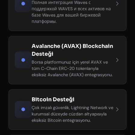
Полная интеграция Waves с
поддержкой WAVES и всех активов на
базе Waves для вашей биржевой
платформы.
Avalanche (AVAX) Blockchain
Desteği
Borsa platformunuz için yerel AVAX ve
tüm C-Chain ERC-20 tokenlarıyla
eksiksiz Avalanche (AVAX) entegrasyonu.
Bitcoin Desteği
Çok imzalı güvenlik, Lightning Network ve
kurumsal düzeyde cüzdan altyapısıyla
eksiksiz Bitcoin entegrasyonu.