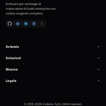
Software per exchange di
criptovalute di livello enterprise con
codice sorgente completo.
Azienda
Chi Siamo
Soluzioni
Carriere
Software Crypto Exchange
Risorse
Partner
Script Clone Binance
Documentazione
Confronta
Legale
Script Crypto Exchange
Avvia un Crypto Exchange
Il Mio Account
Informativa sulla Privacy
Exchange Self-Hosted
Sicurezza
Termini di Servizio
Piattaforma Trading Futures
Blog
© 2018-2026 Codono. Tutti i diritti riservati.
Editorial Policy