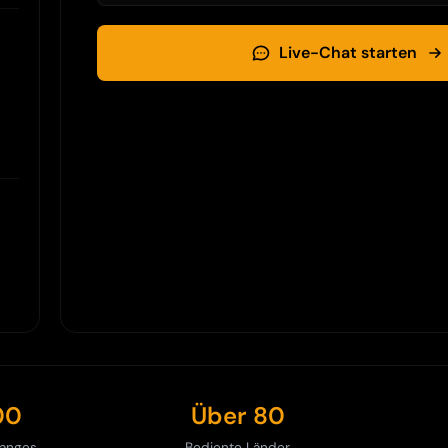
Live-Chat starten
00
Über 80
hanges
Bediente Länder