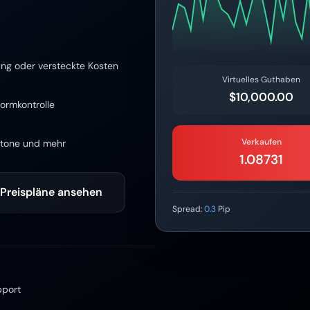
ng oder versteckte Kosten
Virtuelles Guthaben
$10,000.00
ormkontrolle
Verkaufen
rstone und mehr
1.08732
Preispläne ansehen
Spread:
0.3
Pip
port