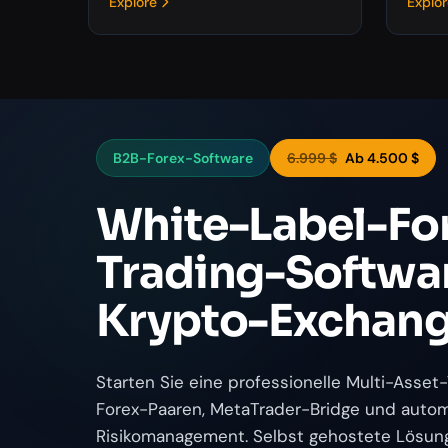
Explore
Explo
B2B-Forex-Software
6.999 $
Ab 4.500 $
White-Label-Fo
Trading-Softwar
Krypto-Exchan
Starten Sie eine professionelle Multi-Asset
Forex-Paaren, MetaTrader-Bridge und autom
Risikomanagement. Selbst gehostete Lösung