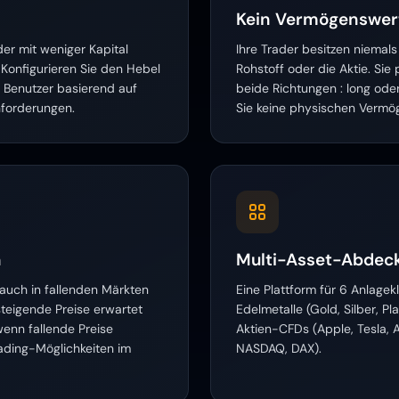
Kein Vermögenswert
der mit weniger Kapital
Ihre Trader besitzen niemal
 Konfigurieren Sie den Hebel
Rohstoff oder die Aktie. Sie
o Benutzer basierend auf
beide Richtungen : long oder
Anforderungen.
Sie keine physischen Verm
n
Multi-Asset-Abdec
 auch in fallenden Märkten
Eine Plattform für 6 Anlage
steigende Preise erwartet
Edelmetalle (Gold, Silber, Pl
wenn fallende Preise
Aktien-CFDs (Apple, Tesla,
ading-Möglichkeiten im
NASDAQ, DAX).