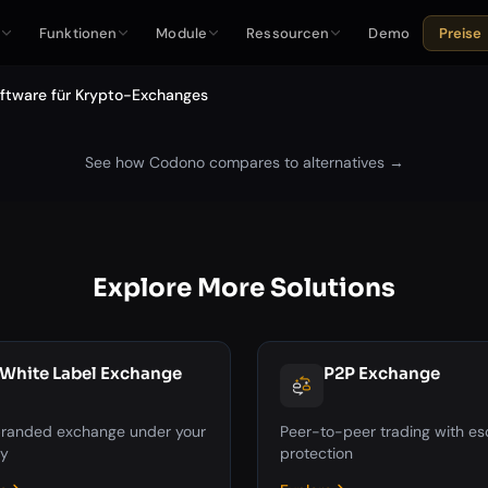
e
Funktionen
Module
Ressourcen
Demo
Preise
ftware für Krypto-Exchanges
See how Codono compares to alternatives →
Explore More Solutions
White Label Exchange
P2P Exchange
 branded exchange under your
Peer-to-peer trading with e
ty
protection