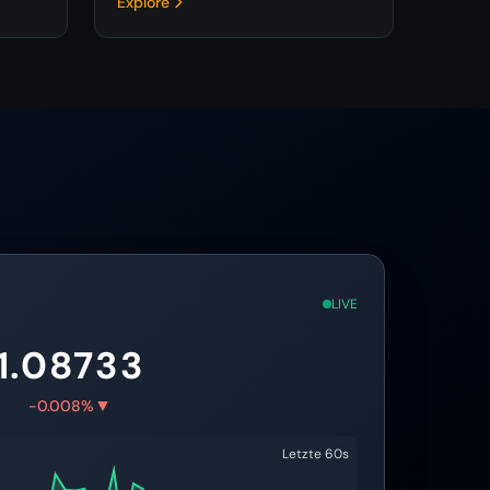
Explore
LIVE
1.08733
▼
-0.008%
Letzte 60s