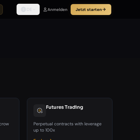
DE
Anmelden
Jetzt starten
Futures Trading
scrow
Perpetual contracts with leverage
up to 100x