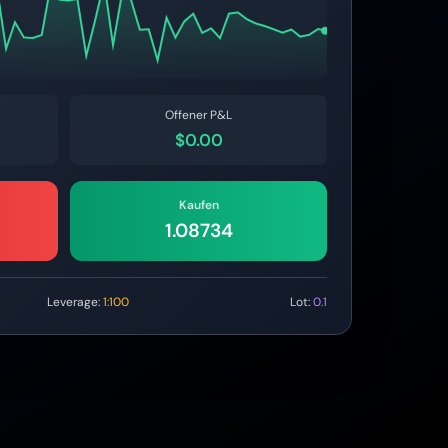
Offener P&L
$0.00
Kaufen
1.08735
Leverage:
1:100
Lot:
0.1