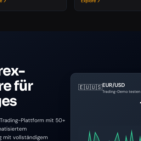
re
Explore
rex-
e für
EUR/USD
🇪🇺
🇺🇸
Trading-Demo testen
ges
-Trading-Plattform mit 50+
atisiertem
 mit vollständigem